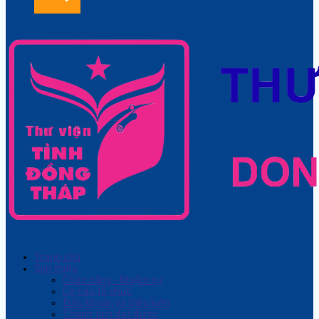
Trang chủ
Giới thiệu
Chức năng - Nhiệm vụ
Cơ cấu tổ chức
Điều khoản và Điều kiện
Thành tích đạt được