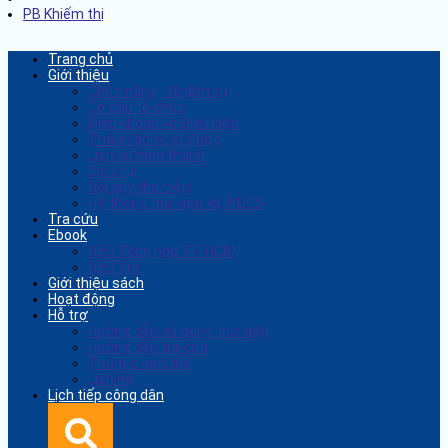
PB Khiếm thị
Trang chủ
Giới thiệu
Chức năng - Nhiệm vụ
Cơ cấu tổ chức
Điều khoản và Điều kiện
Thành tích đạt được
Lịch sử hình thành
Dịch vụ
Nội quy thư viện
Hệ thống thư viện xã, PĐCS
Tra cứu
Ebook
NXB Tổng hợp TP. HCM
NXB Trẻ
Giới thiệu sách
Hoạt động
Hỗ trợ
Hướng dẫn sử dụng thư viện
Hướng dẫn tra cứu
Thủ tục làm thẻ
Liên hệ
Lịch tiếp công dân