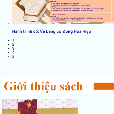
Hành trình số: Về Làng cổ Đông Hòa Hiệp
1
2
3
4
5