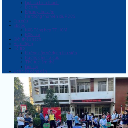
Lịch sử hình thành
Dịch vụ
Nội quy thư viện
Hệ thống thư viện xã, PĐCS
Tra cứu
Ebook
NXB Tổng hợp TP. HCM
NXB Trẻ
Giới thiệu sách
Hoạt động
Hỗ trợ
Hướng dẫn sử dụng thư viện
Hướng dẫn tra cứu
Thủ tục làm thẻ
Liên hệ
Lịch tiếp công dân