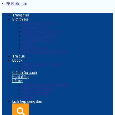
PB Khiếm thị
Trang chủ
Giới thiệu
Chức năng - Nhiệm vụ
Cơ cấu tổ chức
Điều khoản và Điều kiện
Thành tích đạt được
Lịch sử hình thành
Dịch vụ
Nội quy thư viện
Hệ thống thư viện xã, PĐCS
Tra cứu
Ebook
NXB Tổng hợp TP. HCM
NXB Trẻ
Giới thiệu sách
Hoạt động
Hỗ trợ
Hướng dẫn sử dụng thư viện
Hướng dẫn tra cứu
Thủ tục làm thẻ
Liên hệ
Lịch tiếp công dân