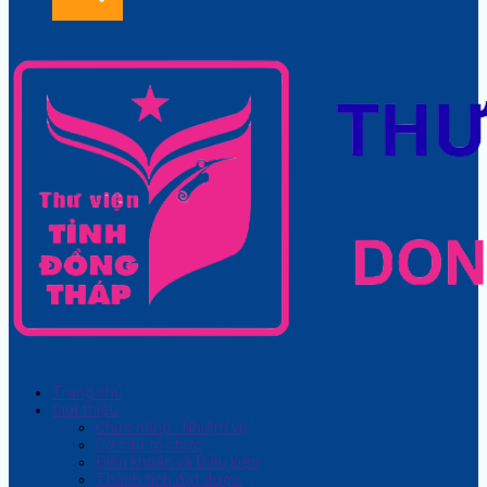
Trang chủ
Giới thiệu
Chức năng - Nhiệm vụ
Cơ cấu tổ chức
Điều khoản và Điều kiện
Thành tích đạt được