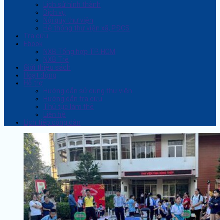
Lịch sử hình thành
Dịch vụ
Nội quy thư viện
Hệ thống thư viện xã, PĐCS
Tra cứu
Ebook
NXB Tổng hợp TP. HCM
NXB Trẻ
Giới thiệu sách
Hoạt động
Hỗ trợ
Hướng dẫn sử dụng thư viện
Hướng dẫn tra cứu
Thủ tục làm thẻ
Liên hệ
Lịch tiếp công dân