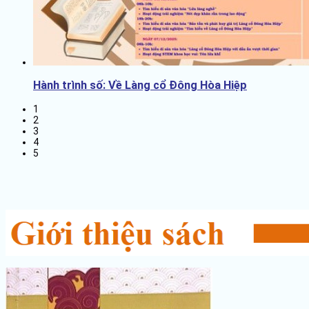
Hành trình số: Về Làng cổ Đông Hòa Hiệp
1
2
3
4
5