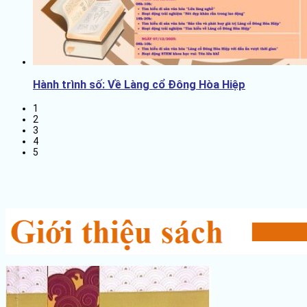
Hành trình số: Về Làng cổ Đông Hòa Hiệp
1
2
3
4
5