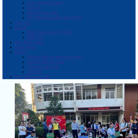
Lịch sử hình thành
Dịch vụ
Nội quy thư viện
Hệ thống thư viện xã, PĐCS
Tra cứu
Ebook
NXB Tổng hợp TP. HCM
NXB Trẻ
Giới thiệu sách
Hoạt động
Hỗ trợ
Hướng dẫn sử dụng thư viện
Hướng dẫn tra cứu
Thủ tục làm thẻ
Liên hệ
Lịch tiếp công dân