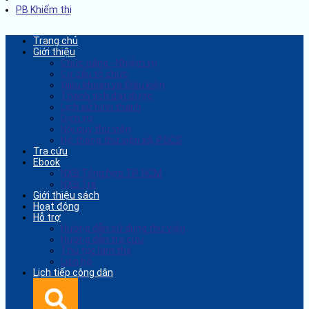
PB Khiếm thị
Trang chủ
Giới thiệu
Chức năng - Nhiệm vụ
Cơ cấu tổ chức
Điều khoản và Điều kiện
Thành tích đạt được
Lịch sử hình thành
Dịch vụ
Nội quy thư viện
Hệ thống thư viện xã, PĐCS
Tra cứu
Ebook
NXB Tổng hợp TP. HCM
NXB Trẻ
Giới thiệu sách
Hoạt động
Hỗ trợ
Hướng dẫn sử dụng thư viện
Hướng dẫn tra cứu
Thủ tục làm thẻ
Liên hệ
Lịch tiếp công dân