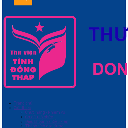
Trang chủ
Giới thiệu
Chức năng - Nhiệm vụ
Cơ cấu tổ chức
Điều khoản và Điều kiện
Thành tích đạt được