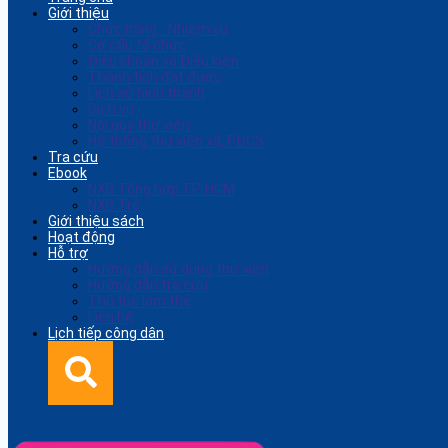
Giới thiệu
Chức năng - Nhiệm vụ
Cơ cấu tổ chức
Điều khoản và Điều kiện
Thành tích đạt được
Lịch sử hình thành
Dịch vụ
Nội quy thư viện
Hệ thống thư viện xã, PĐCS
Tra cứu
Ebook
NXB Tổng hợp TP. HCM
NXB Trẻ
Giới thiệu sách
Hoạt động
Hỗ trợ
Hướng dẫn sử dụng thư viện
Hướng dẫn tra cứu
Thủ tục làm thẻ
Liên hệ
Lịch tiếp công dân