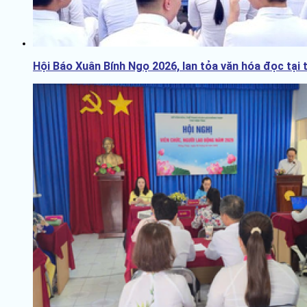
Hội Báo Xuân Bính Ngọ 2026, lan tỏa văn hóa đọc tại