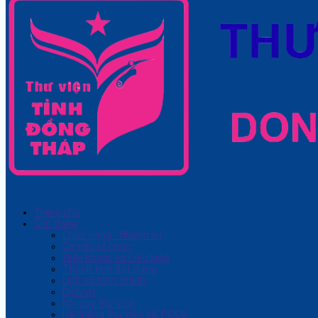
Trang chủ
Giới thiệu
Chức năng - Nhiệm vụ
Cơ cấu tổ chức
Điều khoản và Điều kiện
Thành tích đạt được
Lịch sử hình thành
Dịch vụ
Nội quy thư viện
Hệ thống thư viện xã, PĐCS