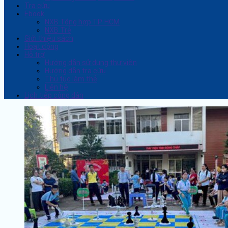
Tra cứu
Ebook
NXB Tổng hợp TP. HCM
NXB Trẻ
Giới thiệu sách
Hoạt động
Hỗ trợ
Hướng dẫn sử dụng thư viện
Hướng dẫn tra cứu
Thủ tục làm thẻ
Liên hệ
Lịch tiếp công dân