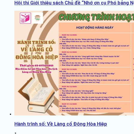
Hội thi Giới thiệu sách Chủ đề “Nhớ ơn cụ Phó bảng 
Hành trình số: Về Làng cổ Đông Hòa Hiệp