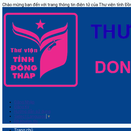
Chào mừng bạn đến với trang thông tin điện tử của Thư viện tỉnh Đ
Đăng Nhập
Đăng Ký
Hướng dẫn sử dụng
Select Language
▼
PB Khiếm thị
Trang chủ