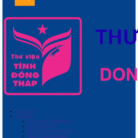
Trang chủ
Giới thiệu
Chức năng - Nhiệm vụ
Cơ cấu tổ chức
Điều khoản và Điều kiện
Thành tích đạt được