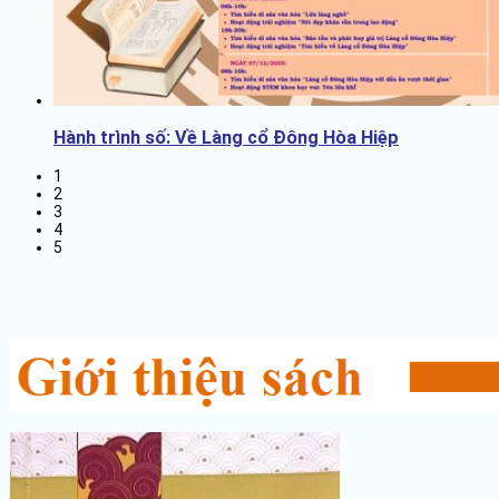
Hành trình số: Về Làng cổ Đông Hòa Hiệp
1
2
3
4
5