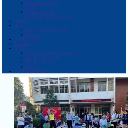
Lịch sử hình thành
Dịch vụ
Nội quy thư viện
Hệ thống thư viện xã, PĐCS
Tra cứu
Ebook
NXB Tổng hợp TP. HCM
NXB Trẻ
Giới thiệu sách
Hoạt động
Hỗ trợ
Hướng dẫn sử dụng thư viện
Hướng dẫn tra cứu
Thủ tục làm thẻ
Liên hệ
Lịch tiếp công dân