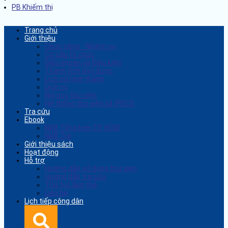
PB Khiếm thị
Trang chủ
Giới thiệu
Chức năng - Nhiệm vụ
Cơ cấu tổ chức
Điều khoản và Điều kiện
Thành tích đạt được
Lịch sử hình thành
Dịch vụ
Nội quy thư viện
Hệ thống thư viện xã, PĐCS
Tra cứu
Ebook
NXB Tổng hợp TP. HCM
NXB Trẻ
Giới thiệu sách
Hoạt động
Hỗ trợ
Hướng dẫn sử dụng thư viện
Hướng dẫn tra cứu
Thủ tục làm thẻ
Liên hệ
Lịch tiếp công dân