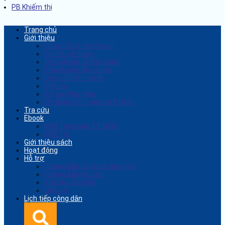
PB Khiếm thị
Trang chủ
Giới thiệu
Chức năng - Nhiệm vụ
Cơ cấu tổ chức
Điều khoản và Điều kiện
Thành tích đạt được
Lịch sử hình thành
Dịch vụ
Nội quy thư viện
Hệ thống thư viện xã, PĐCS
Tra cứu
Ebook
NXB Tổng hợp TP. HCM
NXB Trẻ
Giới thiệu sách
Hoạt động
Hỗ trợ
Hướng dẫn sử dụng thư viện
Hướng dẫn tra cứu
Thủ tục làm thẻ
Liên hệ
Lịch tiếp công dân