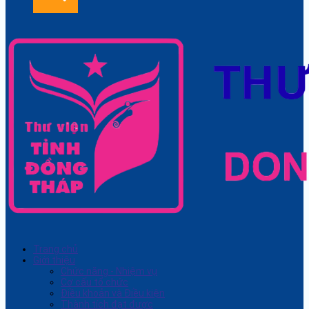
Trang chủ
Giới thiệu
Chức năng - Nhiệm vụ
Cơ cấu tổ chức
Điều khoản và Điều kiện
Thành tích đạt được