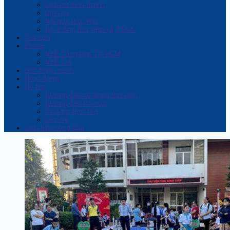
Lịch sử hình thành
Dịch vụ
Nội quy thư viện
Hệ thống thư viện xã, PĐCS
Tra cứu
Ebook
NXB Tổng hợp TP. HCM
NXB Trẻ
Giới thiệu sách
Hoạt động
Hỗ trợ
Hướng dẫn sử dụng thư viện
Hướng dẫn tra cứu
Thủ tục làm thẻ
Liên hệ
Lịch tiếp công dân