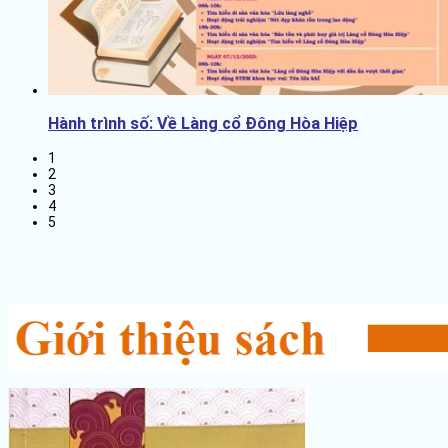
Hành trình số: Về Làng cổ Đông Hòa Hiệp
1
2
3
4
5