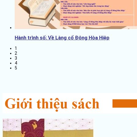
Hành trình số: Về Làng cổ Đông Hòa Hiệp
1
2
3
4
5