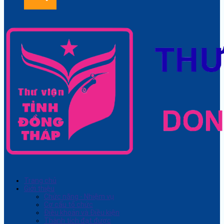
Trang chủ
Giới thiệu
Chức năng - Nhiệm vụ
Cơ cấu tổ chức
Điều khoản và Điều kiện
Thành tích đạt được