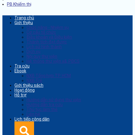
PB Khiếm thị
Trang chủ
Giới thiệu
Chức năng - Nhiệm vụ
Cơ cấu tổ chức
Điều khoản và Điều kiện
Thành tích đạt được
Lịch sử hình thành
Dịch vụ
Nội quy thư viện
Hệ thống thư viện xã, PĐCS
Tra cứu
Ebook
NXB Tổng hợp TP. HCM
NXB Trẻ
Giới thiệu sách
Hoạt động
Hỗ trợ
Hướng dẫn sử dụng thư viện
Hướng dẫn tra cứu
Thủ tục làm thẻ
Liên hệ
Lịch tiếp công dân