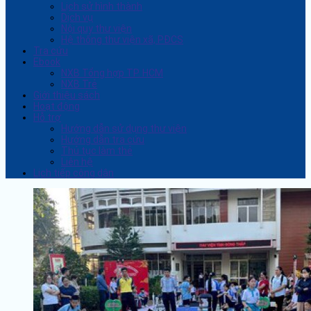
Lịch sử hình thành
Dịch vụ
Nội quy thư viện
Hệ thống thư viện xã, PĐCS
Tra cứu
Ebook
NXB Tổng hợp TP. HCM
NXB Trẻ
Giới thiệu sách
Hoạt động
Hỗ trợ
Hướng dẫn sử dụng thư viện
Hướng dẫn tra cứu
Thủ tục làm thẻ
Liên hệ
Lịch tiếp công dân