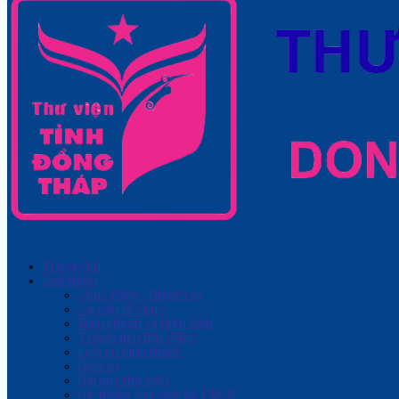
Trang chủ
Giới thiệu
Chức năng - Nhiệm vụ
Cơ cấu tổ chức
Điều khoản và Điều kiện
Thành tích đạt được
Lịch sử hình thành
Dịch vụ
Nội quy thư viện
Hệ thống thư viện xã, PĐCS