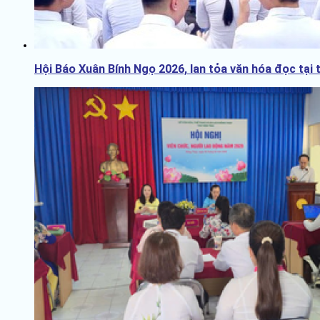
Hội Báo Xuân Bính Ngọ 2026, lan tỏa văn hóa đọc tại