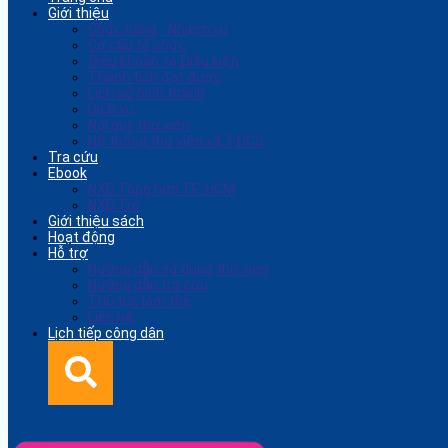
Giới thiệu
Chức năng - Nhiệm vụ
Cơ cấu tổ chức
Điều khoản và Điều kiện
Thành tích đạt được
Lịch sử hình thành
Dịch vụ
Nội quy thư viện
Hệ thống thư viện xã, PĐCS
Tra cứu
Ebook
NXB Tổng hợp TP. HCM
NXB Trẻ
Giới thiệu sách
Hoạt động
Hỗ trợ
Hướng dẫn sử dụng thư viện
Hướng dẫn tra cứu
Thủ tục làm thẻ
Liên hệ
Lịch tiếp công dân