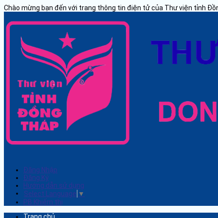
Chào mừng bạn đến với trang thông tin điện tử của Thư viện tỉnh Đ
Đăng Nhập
Đăng Ký
Hướng dẫn sử dụng
Select Language
▼
PB Khiếm thị
Trang chủ