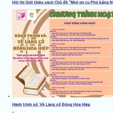
Hội thi Giới thiệu sách Chủ đề “Nhớ ơn cụ Phó bảng 
Hành trình số: Về Làng cổ Đông Hòa Hiệp