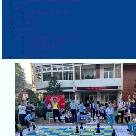
Tra cứu
Ebook
NXB Tổng hợp TP. HCM
NXB Trẻ
Giới thiệu sách
Hoạt động
Hỗ trợ
Hướng dẫn sử dụng thư viện
Hướng dẫn tra cứu
Thủ tục làm thẻ
Liên hệ
Lịch tiếp công dân