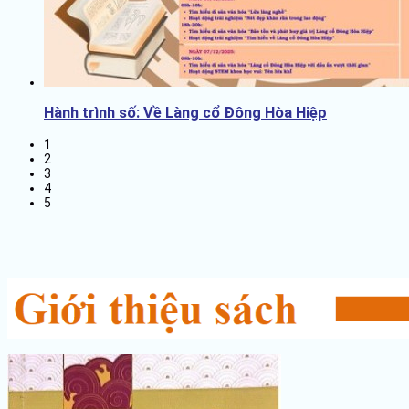
Hành trình số: Về Làng cổ Đông Hòa Hiệp
1
2
3
4
5