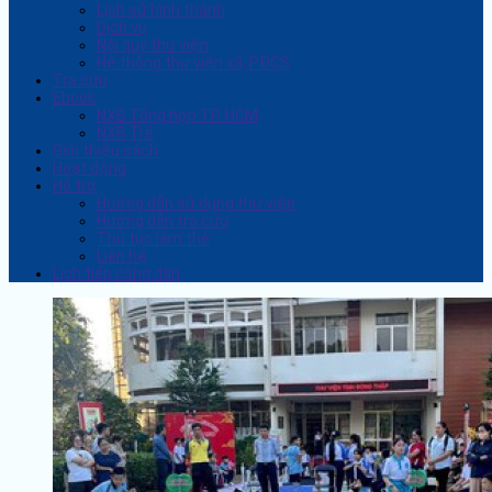
Lịch sử hình thành
Dịch vụ
Nội quy thư viện
Hệ thống thư viện xã, PĐCS
Tra cứu
Ebook
NXB Tổng hợp TP. HCM
NXB Trẻ
Giới thiệu sách
Hoạt động
Hỗ trợ
Hướng dẫn sử dụng thư viện
Hướng dẫn tra cứu
Thủ tục làm thẻ
Liên hệ
Lịch tiếp công dân