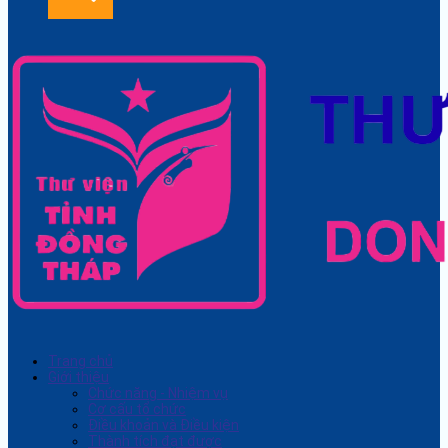
Trang chủ
Giới thiệu
Chức năng - Nhiệm vụ
Cơ cấu tổ chức
Điều khoản và Điều kiện
Thành tích đạt được