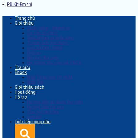
PB Khiếm thị
Trang chủ
Giới thiệu
Chức năng - Nhiệm vụ
Cơ cấu tổ chức
Điều khoản và Điều kiện
Thành tích đạt được
Lịch sử hình thành
Dịch vụ
Nội quy thư viện
Hệ thống thư viện xã, PĐCS
Tra cứu
Ebook
NXB Tổng hợp TP. HCM
NXB Trẻ
Giới thiệu sách
Hoạt động
Hỗ trợ
Hướng dẫn sử dụng thư viện
Hướng dẫn tra cứu
Thủ tục làm thẻ
Liên hệ
Lịch tiếp công dân