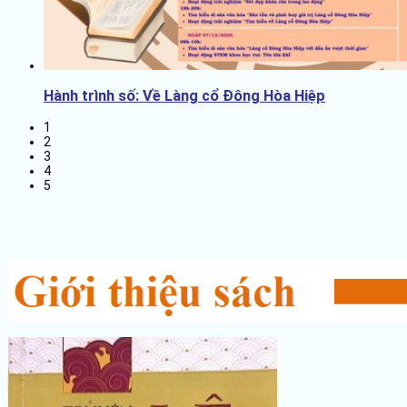
Hành trình số: Về Làng cổ Đông Hòa Hiệp
1
2
3
4
5