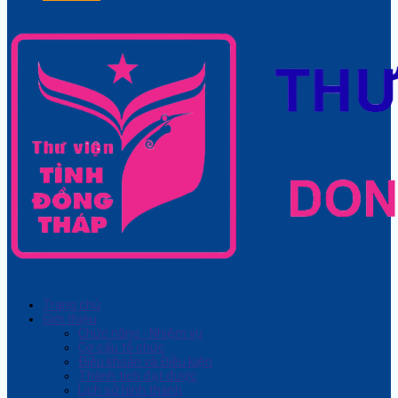
Trang chủ
Giới thiệu
Chức năng - Nhiệm vụ
Cơ cấu tổ chức
Điều khoản và Điều kiện
Thành tích đạt được
Lịch sử hình thành