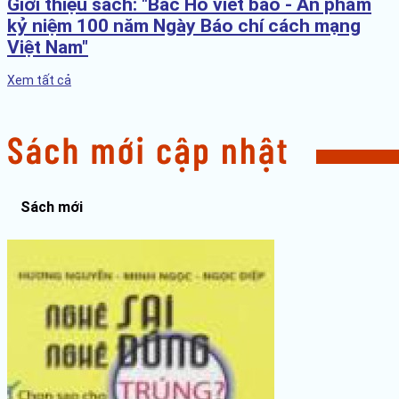
Giới thiệu sách: "Bác Hồ viết báo - Ấn phẩm
kỷ niệm 100 năm Ngày Báo chí cách mạng
Việt Nam"
Xem tất cả
Sách mới