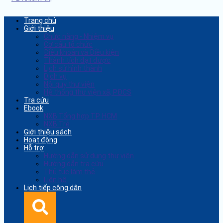
Trang chủ
Giới thiệu
Chức năng - Nhiệm vụ
Cơ cấu tổ chức
Điều khoản và Điều kiện
Thành tích đạt được
Lịch sử hình thành
Dịch vụ
Nội quy thư viện
Hệ thống thư viện xã, PĐCS
Tra cứu
Ebook
NXB Tổng hợp TP. HCM
NXB Trẻ
Giới thiệu sách
Hoạt động
Hỗ trợ
Hướng dẫn sử dụng thư viện
Hướng dẫn tra cứu
Thủ tục làm thẻ
Liên hệ
Lịch tiếp công dân