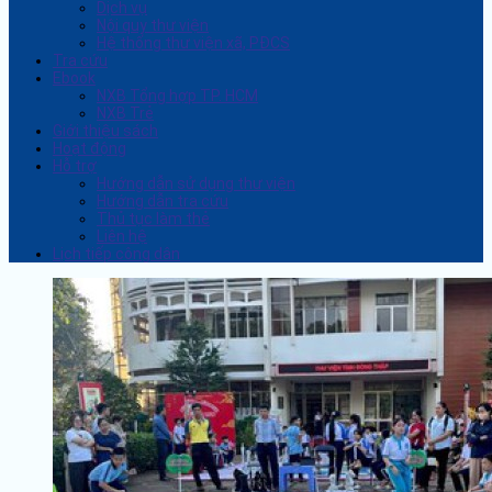
Dịch vụ
Nội quy thư viện
Hệ thống thư viện xã, PĐCS
Tra cứu
Ebook
NXB Tổng hợp TP. HCM
NXB Trẻ
Giới thiệu sách
Hoạt động
Hỗ trợ
Hướng dẫn sử dụng thư viện
Hướng dẫn tra cứu
Thủ tục làm thẻ
Liên hệ
Lịch tiếp công dân