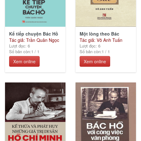
Kể tiếp chuyện Bác Hồ
Một lòng theo Bác
Tác giả: Trần Quân Ngọc
Tác giả: Võ Anh Tuấn
Lượt đọc: 6
Lượt đọc: 6
Số bản còn:
1
/
1
Số bản còn:
1
/
1
Xem online
Xem online