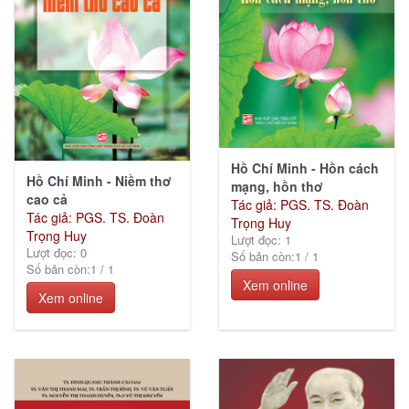
Giáo
trình
(253)
Hồ Chí Minh - Hồn cách
Sức
Hồ Chí Minh - Niềm thơ
mạng, hồn thơ
khỏe
cao cả
Tác giả: PGS. TS. Đoàn
&
Tác giả: PGS. TS. Đoàn
Trọng Huy
Cuộc
Trọng Huy
Lượt đọc: 1
sống
Lượt đọc: 0
Số bản còn:
1
/
1
Số bản còn:
1
/
1
(83)
Xem online
Xem online
Lịch
sử -
Chính