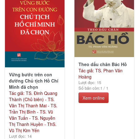
trị
(192)
Văn
hóa
xã
hội
(484)
Theo dấu chân Bác Hồ
Tác giả: TS. Phan Văn
Vững bước trên con
Hoàng
đường Chủ tịch Hồ Chí
Lượt đọc: 15
Kinh
Minh đã chọn
Số bản còn:
1
/
1
tế
Tác giả: TS. Đinh Quang
Xem online
(24)
Thành (Chủ biên) - TS.
Văn Thị Thanh Mai - TS.
Trần Thị Bình - TS. Vũ
Văn Tuấn - TS. Nguyễn
Thị Thanh Huyền - ThS.
Ebook
Vũ Thị Kim Yến
khác
Lượt đọc: 14