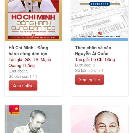
Hồ Chí Minh - Đồng
Theo chân và văn
hành cùng dân tộc
Nguyễn Ái Quốc
Tác giả: GS. TS. Mạch
Tác giả: Lê Chí Dũng
Lượt đọc: 3
Quang Thắng
Số bản còn:
1
/
1
Lượt đọc: 5
Số bản còn:
1
/
1
Xem online
Xem online