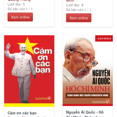
Minh
Lượt đọc: 5
Lượt đọc: 8
Số bản còn:
1
/
1
Số bản còn:
1
/
1
Xem online
Xem online
Nguyễn Ái Quốc - Hồ
Cảm ơn các bạn