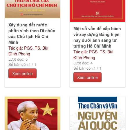
Xây dựng đất nước
Một số vấn đề cấp bách
phồn vinh theo Di chúc
về xây dựng Đảng hiện
của Chủ tịch Hồ Chí
nay dưới ánh sáng tư
Minh
tưởng Hồ Chí Minh
Tác giả: PGS. TS. Bùi
Tác giả: PGS. TS. Bùi
Đình Phong
Đình Phong
Lượt đọc: 5
Lượt đọc: 4
Số bản còn:
1
/
1
Số bản còn:
1
/
1
Xem online
Xem online