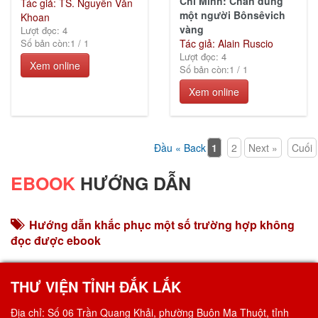
Chí Minh: Chân dung
Tác giả: TS. Nguyễn Văn
một người Bônsêvich
Khoan
vàng
Lượt đọc: 4
Số bản còn:
1
/
1
Tác giả: Alain Ruscio
Lượt đọc: 4
Xem online
Số bản còn:
1
/
1
Xem online
Đầu « Back
1
2
Next »
Cuối
EBOOK
HƯỚNG DẪN
Hướng dẫn khắc phục một số trường hợp không
đọc được ebook
THƯ VIỆN TỈNH ĐẮK LẮK
Địa chỉ: Số 06 Trần Quang Khải, phường Buôn Ma Thuột, tỉnh