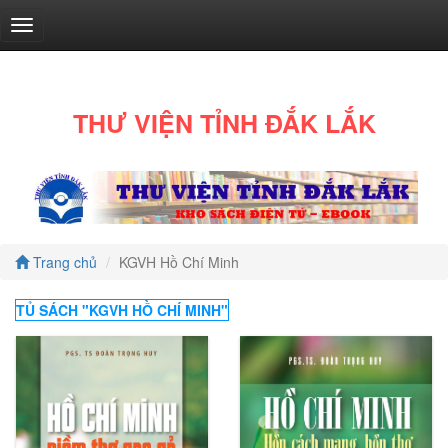
THƯ VIỆN TỈNH ĐẮK LẮK
Văn
học
Trang chủ
KGVH Hồ Chí Minh
(553)
TỦ SÁCH "
KGVH HỒ CHÍ MINH
"
Tốt
đời
đẹp
đạo
(29)