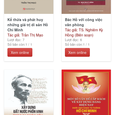
Kế thừa và phát huy
Bác Hồ với công việc
những giá trị di sản Hồ
văn phòng
Chí Minh
Tác giả: TS. Nghiêm Kỳ
Tác giả: Trần Thị Mạo
Hồng (Biên soạn)
Lượt đọc: 7
Lượt đọc: 6
Số bản còn:
1
/
1
Số bản còn:
1
/
1
Xem online
Xem online