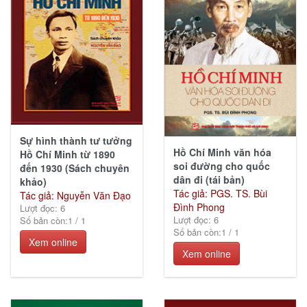
Sự hình thành tư tưởng
Hồ Chí Minh văn hóa
Hồ Chí Minh từ 1890
soi đường cho quốc
đến 1930 (Sách chuyên
dân đi (tái bản)
khảo)
Tác giả: PGS. TS. Bùi
Tác giả: Nguyễn Văn Đạo
Đình Phong
Lượt đọc: 6
Lượt đọc: 6
Số bản còn:
1
/
1
Số bản còn:
1
/
1
Xem online
Xem online