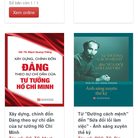
(21)
Số bản còn:
1
/
1
Xem online
Thiếu
nhi
(128)
Ebook
các
Nhà
xuất
bản
(281)
Xây dựng, chỉnh đốn
Từ "Đường cách mệnh"
Đảng theo sự chỉ dẫn
đến "Sửa đổi lối làm
của tư tưởng Hồ Chí
việc" - Ánh sáng xuyên
KGVH
Minh
thế kỷ
Hồ