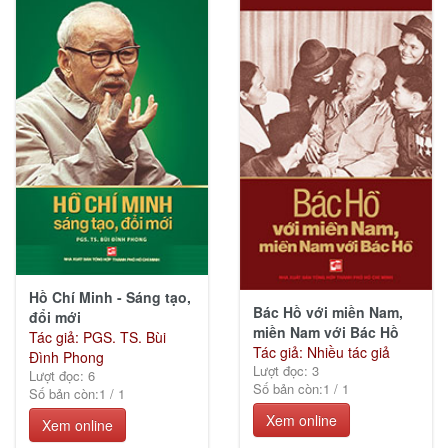
Hồ Chí Minh - Sáng tạo,
Bác Hồ với miền Nam,
đổi mới
miền Nam với Bác Hồ
Tác giả: PGS. TS. Bùi
Tác giả: Nhiều tác giả
Đình Phong
Lượt đọc: 3
Lượt đọc: 6
Số bản còn:
1
/
1
Số bản còn:
1
/
1
Xem online
Xem online