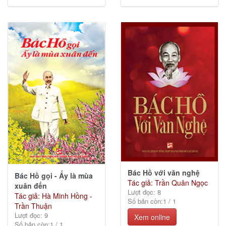
Bác Hồ với văn nghệ
Bác Hồ gọi - Ấy là mùa
Tác giả: Trần Quân Ngọc
xuân đến
Lượt đọc: 8
Tác giả: Hà Minh Hồng -
Số bản còn:
1
/
1
Trần Thuận
Lượt đọc: 9
Xem online
Số bản còn:
1
/
1