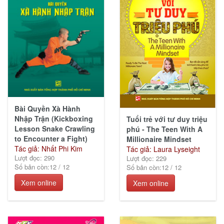
(145)
Văn
hóa
xã
hội
(243)
Bài Quyền Xà Hành
Nhập Trận (Kickboxing
Tuổi trẻ với tư duy triệu
Lesson Snake Crawling
phú - The Teen With A
Kinh
to Encounter a Fight)
Millionaire Mindset
tế
Tác giả: Nhất Phi Kim
Tác giả: Laura Lyseight
(9)
Lượt đọc: 290
Lượt đọc: 229
Số bản còn:
12
/
12
Số bản còn:
12
/
12
Xem online
Xem online
Ebook
khác