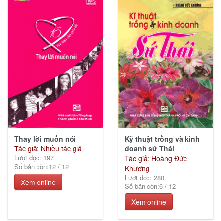
(17)
Thiếu
nhi
(46)
Ebook
các
Nhà
Thay lời muốn nói
Kỹ thuật trồng và kinh
xuất
Tác giả: Nhiều tác giả
doanh sứ Thái
bản
Lượt đọc: 197
Tác giả: Hoàng Đức
(224)
Số bản còn:
12
/
12
Khương
Lượt đọc: 280
Xem online
Số bản còn:
6
/
12
Xem online
KGVH
Hồ