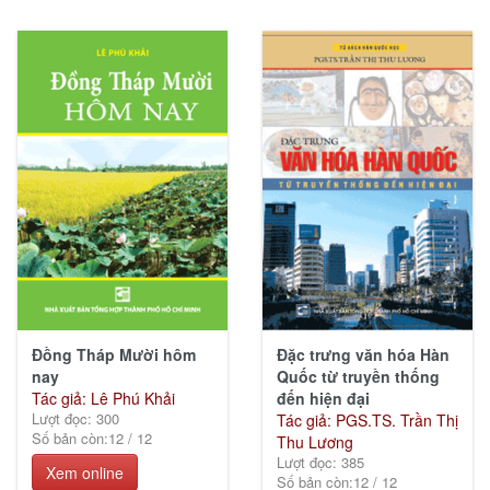
Chí
Minh
(12)
Ngoại
ngữ -
Từ
điển
(15)
Đồng Tháp Mười hôm
Đặc trưng văn hóa Hàn
nay
Quốc từ truyền thống
Tác giả: Lê Phú Khải
đến hiện đại
Lượt đọc: 300
Tác giả: PGS.TS. Trần Thị
Số bản còn:
12
/
12
Thu Lương
Lượt đọc: 385
Xem online
Số bản còn:
12
/
12