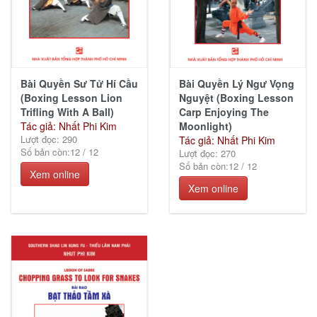
Bài Quyền Sư Tử Hí Cầu
Bài Quyền Lý Ngư Vọng
(Boxing Lesson Lion
Nguyệt (Boxing Lesson
Trifling With A Ball)
Carp Enjoying The
Tác giả: Nhất Phi Kim
Moonlight)
Lượt đọc: 290
Tác giả: Nhất Phi Kim
Số bản còn:
12
/
12
Lượt đọc: 270
Số bản còn:
12
/
12
Xem online
Xem online