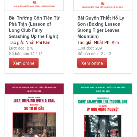
Bài Trường Côn Tiên Tử
Bài Quyền Thiết Hổ Ly
Phá Trận (Lesson of
Sơn (Boxing Lesson
Long Club Fairy
Strong Tiger Leaves
Smashing Up the Fight)
Mountain)
Tác giả: Nhất Phi Kim
Tác giả: Nhất Phi Kim
Lượt đọc: 278
Lượt đọc: 289
Số bản còn:
12
/
12
Số bản còn:
12
/
12
Xem online
Xem online