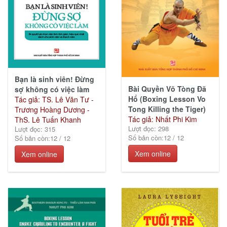
Giáo
trình
(130)
Bạn là sinh viên! Đừng
Bài Quyền Võ Tòng Đã
sợ không có việc làm
Sức
Hổ (Boxing Lesson Vo
Tác giả: TS. Lê Văn Tư -
khỏe
Tong Killing the Tiger)
Trương Hoàng Dương -
&
Tác giả: Nhất Phi Kim
ThS. Lê Tuấn Khanh
Lượt đọc: 298
Cuộc
Lượt đọc: 315
Số bản còn:
12
/
12
Số bản còn:
12
/
12
sống
(49)
Xem online
Xem online
Lịch
sử -
Chính
trị