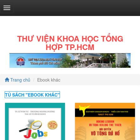
THƯ VIỆN KHOA HỌC TỔNG
HỢP TP.HCM
Văn
học
Trang chủ
Ebook khác
(105)
TỦ SÁCH "
EBOOK KHÁC
"
Tốt
đời
đẹp
đạo
(9)