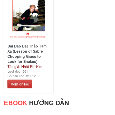
Bài Đao Bạt Thảo Tầm
Xà (Lesson of Sabre
Chopping Grass to
Look for Snakes)
Tác giả: Nhất Phi Kim
Lượt đọc: 261
Số bản còn:
12
/
12
Xem online
EBOOK
HƯỚNG DẪN