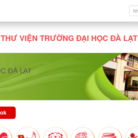
THƯ VIỆN TRƯỜNG ĐẠI HỌC ĐÀ LẠT
ook