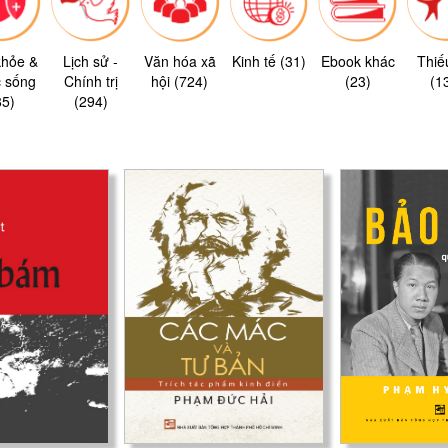
khỏe &
Lịch sử -
Văn hóa xã
Kinh tế (31)
Ebook khác
Thiế
 sống
Chính trị
hội (724)
(23)
(1
85)
(294)