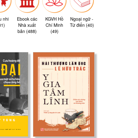
u nhi
Ebook các
KGVH Hồ
Ngoại ngữ -
31)
Nhà xuất
Chí Minh
Từ điển (40)
bản (488)
(49)