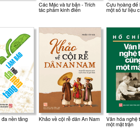
Các Mác và tư bản - Trích
Cựu hoàng đế 
tác phẩm kinh điển
một số tư liệu
 đa nền tảng
Khảo về cội rễ dân An Nam
Văn hóa nghệ t
một mặt trận