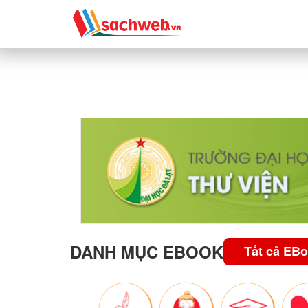
DANH MỤC EBOOK
Tất cả EB