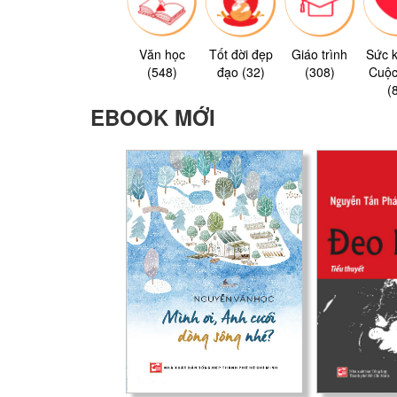
Văn học
Tốt đời đẹp
Giáo trình
Sức 
(548)
đạo (32)
(308)
Cuộc
(
EBOOK MỚI