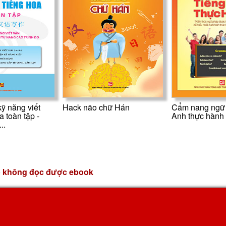
ỹ năng viết
Hack não chữ Hán
Cẩm nang ngữ 
a toàn tập -
Anh thực hành
..
p không đọc được ebook