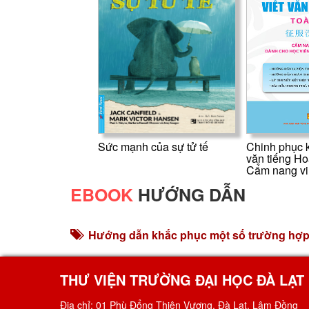
Sức mạnh của sự tử tế
Chinh phục k
văn tiếng Ho
Cẩm nang vi.
EBOOK
HƯỚNG DẪN
Hướng dẫn khắc phục một số trường hợ
THƯ VIỆN TRƯỜNG ĐẠI HỌC ĐÀ LẠT
Địa chỉ: 01 Phù Đổng Thiên Vương, Đà Lạt, Lâm Đồng