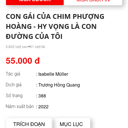
CON GÁI CỦA CHIM PHƯỢNG
HOÀNG - HY VỌNG LÀ CON
ĐƯỜNG CỦA TÔI
5,802 lượt xem
61 lượt tải
55.000 đ
:
Isabelle Müller
Tác giả
: Trương Hồng Quang
Dịch giả
: 388
Số trang
: 2022
Năm xuất bản
TRÍCH ĐOẠN
MỤC LỤC