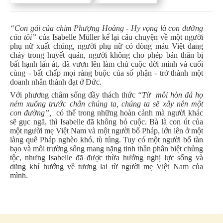
“Con
gái của chim Phượng Hoàng - Hy vọng là con đường
của tôi”
của Isabelle Müller kể lại câu chuyện về một người
phụ nữ xuất chúng, người phụ nữ có dòng máu Việt đang
chảy trong huyết quản, người không cho phép bản thân bị
bất hạnh lấn át, đã vươn lên làm chủ cuộc đời mình và cuối
cùng - bất chấp mọi ràng buộc của số phận - trở thành một
doanh nhân thành đạt ở Đức.
Với phương châm sống đầy thách thức
“
Từ
mỗi hòn đá họ
ném xuống trước chân chúng ta, chúng ta sẽ xây nên một
con đường”,
có thể trong những hoàn cảnh mà người khác
sẽ gục ngã, thì Isabelle đã không bỏ cuộc. Bà là con út của
một người mẹ Việt Nam và một người bố Pháp, lớn lên ở một
làng quê Pháp nghèo khó, tù túng. Tuy có một người bố tàn
bạo và môi trường sống mang nặng tinh thần phân biệt chủng
tộc, nhưng Isabelle đã được thừa hưởng nghị lực sống và
dũng khí hướng về tương lai từ người mẹ Việt Nam của
mình.