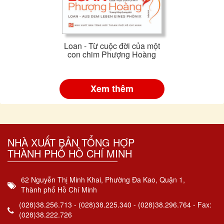
Loan - Từ cuộc đời của một
con chim Phượng Hoàng
Xem thêm
NHÀ XUẤT BẢN TỔNG HỢP
THÀNH PHỐ HỒ CHÍ MINH
62 Nguyễn Thị Minh Khai, Phường Đa Kao, Quận 1,
Thành phố Hồ Chí Minh
(028)38.256.713 - (028)38.225.340 - (028)38.296.764 - Fax:
(028)38.222.726