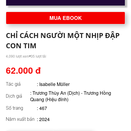
MUA EBOOK
CHỈ CÁCH NGƯỜI MỘT NHỊP ĐẬP
CON TIM
4,090 lượt xem
35 lượt tải
62.000 đ
:
Isabelle Müller
Tác giả
: Trương Thùy An (Dịch) - Trương Hồng
Dịch giả
Quang (Hiệu đính)
: 467
Số trang
: 2024
Năm xuất bản