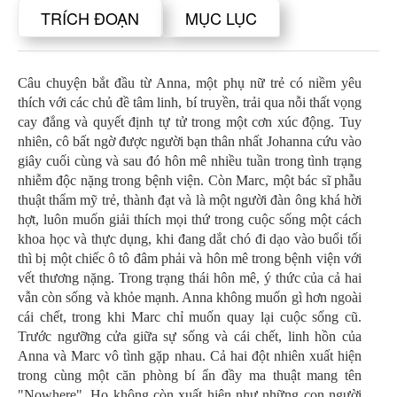
TRÍCH ĐOẠN
MỤC LỤC
Câu chuyện bắt đầu từ Anna, một phụ nữ trẻ có niềm yêu
thích với các chủ đề tâm linh, bí truyền, trải qua nỗi thất vọng
cay đắng và quyết định tự tử trong một cơn xúc động. Tuy
nhiên, cô bất ngờ được người bạn thân nhất Johanna cứu vào
giây cuối cùng và sau đó hôn mê nhiều tuần trong tình trạng
nhiễm độc nặng trong bệnh viện. Còn Marc, một bác sĩ phẫu
thuật thẩm mỹ trẻ, thành đạt và là một người đàn ông khá hời
hợt, luôn muốn giải thích mọi thứ trong cuộc sống một cách
khoa học và thực dụng, khi đang dắt chó đi dạo vào buổi tối
thì bị một chiếc ô tô đâm phải và hôn mê trong bệnh viện với
vết thương nặng. Trong trạng thái hôn mê, ý thức của cả hai
vẫn còn sống và khỏe mạnh. Anna không muốn gì hơn ngoài
cái chết, trong khi Marc chỉ muốn quay lại cuộc sống cũ.
Trước ngưỡng cửa giữa sự sống và cái chết, linh hồn của
Anna và Marc vô tình gặp nhau. Cả hai đột nhiên xuất hiện
trong cùng một căn phòng bí ẩn đầy ma thuật mang tên
"Nowhere". Họ không còn xuất hiện như những con người