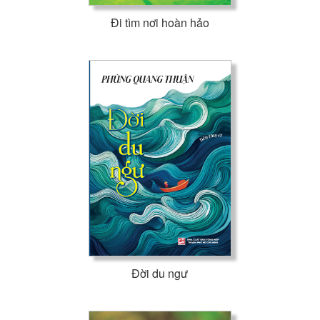
sau khi chúng ta chết = khi chúng ta rời khỏi vỏ bọc con
Đi tìm nơi hoàn hảo
người, “tinh hoa” của chúng ta mang dấu ấn năng lượng của
chúng ta). Dấu ấn năng lượng là một loại ký ức trước khi
sinh, tạo nên nền tảng của sự sống vĩnh viễn. Tác giả chỉ
muốn chia sẻ cảm nhận của riêng mình về Vũ trụ (Sky), trải
nghiệm của riêng tác giả với nó và mô tả mối quan hệ mà con
người có thể phát triển với nó, để tìm thấy hạnh phúc và tự
tin khi những khó khăn xuất hiện.
Đời du ngư