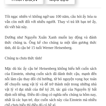
Tôi ngạc nhiên vì không ngờ sau 100 năm, câu hỏi ấy hóa ra
vẫn còn mới đối với nhiều người. Thay vì trả lời bạn trẻ ấy,
tôi viết bài này.
Dường như Nguyễn Xuân Xanh muốn lay động và đánh
thức chúng ta. Ông kể cho chúng ta một tấm gương thức
tỉnh, đó là cậu bé 15 tuổi Werner Heisenberg.
Chúng ta chưa thức tỉnh!
Mặc dù lúc ấy cậu bé Heisenberg không hiểu hết cuốn sách
của Einstein, nhưng cuốn sách đã đánh thức cậu, mạnh đến
nỗi làm cậu thay đổi chí hướng, từ bỏ nguyện vọng học toán
để chuyển sang vật lý và để trở thành một trong những nhà
vật lý vĩ đại nhất của thế kỷ 20, tác giả của Nguyên lý bất
định nổi tiếng. Điều đó cũng có nghĩa nếu chúng ta hôm nay,
nhất là các bạn trẻ, đọc cuốn sách này của Einstein mà nhiều
chỗ chưa hiểu thì điều đó có hề gì.