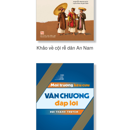
nhưng không giới hạn”.
Để hiểu điều này, bạn phải có những hiểu biết nhất định về
hình học phi - Euclid. Einstein viết: “Sự phát triển của hình
học phi - Euclid thực tế đã đưa đến nhận thức rằng người ta
có thể nghi ngờ về tính vô hạn của không gian chúng ta, mà
không rơi vào mâu thuẫn với các định luật của tư duy, hay
Khảo về cội rễ dân An Nam
với kinh nghiệm...”.
Nói đến hình học phi - Euclid, bạn hãy nghĩ đến một không
gian cong như mặt cầu chẳng hạn (không gian hai chiều
cong). Trên mặt ấy (trong không gian ấy), bạn có thể vẽ một
đường đi kéo dài vô tận. Đó là hình ảnh của một thế giới
không có giới hạn nằm trong một thế giới hữu hạn.
Chỉ có một tuyệt đối: cái gì cũng tương đối!
Phải nói rõ thêm rằng phần tư liệu lịch sử của cuốn sách là
tuyệt vời. Tôi tìm thấy ở đó nhiều tư tưởng sâu sắc mà bất cứ
một người yêu vật lý nào, thậm chí bất cứ ai có tư tưởng và