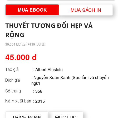
MUA EBOOK
MUA SÁCH IN
THUYẾT TƯƠNG ĐỐI HẸP VÀ
RỘNG
39,564 lượt xem
139 lượt tải
45.000 đ
:
Albert Einstein
Tác giả
: Nguyễn Xuân Xanh (Sưu tầm và chuyển
Dịch giả
ngữ)
: 358
Số trang
: 2015
Năm xuất bản
TRÍCH ĐOẠN
MỤC LỤC