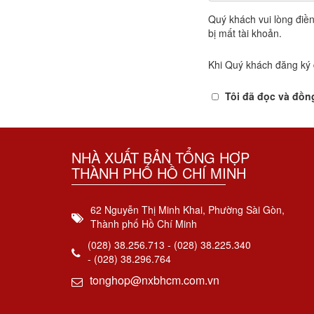
Quý khách vui lòng điền
bị mất tài khoản.
Khi Quý khách đăng ký 
Tôi đã đọc và đồn
NHÀ XUẤT BẢN TỔNG HỢP
THÀNH PHỐ HỒ CHÍ MINH
62 Nguyễn Thị Minh Khai, Phường Sài Gòn,
Thành phố Hồ Chí Minh
(028) 38.256.713 - (028) 38.225.340
- (028) 38.296.764
tonghop@nxbhcm.com.vn