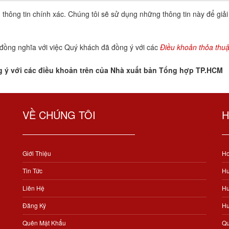
 thông tin chính xác. Chúng tôi sẽ sử dụng những thông tin này để giải
đồng nghĩa với việc Quý khách đã đồng ý với các
Điều khoản thỏa thuậ
g ý với các điều khoản trên của Nhà xuất bản Tổng hợp TP.HCM
VỀ CHÚNG TÔI
H
Giới Thiệu
Ho
Tin Tức
Hư
Liên Hệ
Hư
Đăng Ký
Hư
Quên Mật Khẩu
Qu