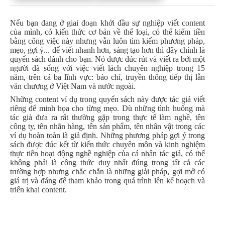
Nếu bạn đang ở giai đoạn khởi đầu sự nghiệp viết content
của mình, có kiến thức cơ bản về thể loại, có thể kiếm tiền
bằng công việc này nhưng vẫn luôn tìm kiếm phương pháp,
mẹo, gợi ý... để viết nhanh hơn, sáng tạo hơn thì đây chính là
quyển sách dành cho bạn. Nó được đúc rút và viết ra bởi một
người đã sống với việc viết lách chuyên nghiệp trong 15
năm, trên cả ba lĩnh vực: báo chí, truyền thông tiếp thị lẫn
văn chương ở Việt Nam và nước ngoài.
Những content ví dụ trong quyển sách này được tác giả viết
riêng để minh họa cho từng mẹo. Dù những tình huống mà
tác giả đưa ra rất thường gặp trong thực tế làm nghề, tên
công ty, tên nhãn hàng, tên sản phẩm, tên nhân vật trong các
ví dụ hoàn toàn là giả định. Những phương pháp gợi ý trong
sách được đúc kết từ kiến thức chuyên môn và kinh nghiệm
thực tiễn hoạt động nghề nghiệp của cá nhân tác giả, có thể
không phải là công thức duy nhất đúng trong tất cả các
trường hợp nhưng chắc chắn là những giải pháp, gợi mở có
giá trị và đáng để tham khảo trong quá trình lên kế hoạch và
triển khai content.