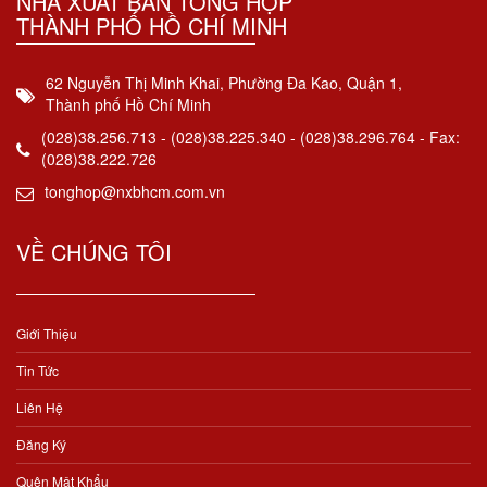
NHÀ XUẤT BẢN TỔNG HỢP
THÀNH PHỐ HỒ CHÍ MINH
62 Nguyễn Thị Minh Khai, Phường Đa Kao, Quận 1,
Thành phố Hồ Chí Minh
(028)38.256.713 - (028)38.225.340 - (028)38.296.764 - Fax:
(028)38.222.726
tonghop@nxbhcm.com.vn
VỀ CHÚNG TÔI
Giới Thiệu
Tin Tức
Liên Hệ
Đăng Ký
Quên Mật Khẩu