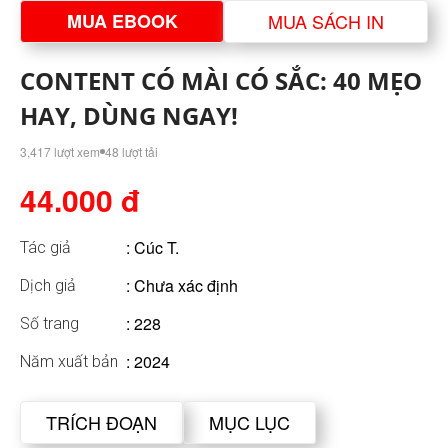
MUA EBOOK
MUA SÁCH IN
CONTENT CÓ MÀI CÓ SẮC: 40 MẸO
HAY, DÙNG NGAY!
3,417 lượt xem
48 lượt tải
44.000 đ
:
Cúc T.
Tác giả
: Chưa xác định
Dịch giả
: 228
Số trang
: 2024
Năm xuất bản
TRÍCH ĐOẠN
MỤC LỤC