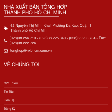
NHÀ XUẤT BẢN TỔNG HỢP
THÀNH PHỐ HỒ CHÍ MINH
62 Nguyễn Thị Minh Khai, Phường Đa Kao, Quận 1,
Thành phố Hồ Chí Minh
(028)38.256.713 - (028)38.225.340 - (028)38.296.764 - Fax:
(028)38.222.726
tonghop@nxbhcm.com.vn
VỀ CHÚNG TÔI
Giới Thiệu
Tin Tức
Liên Hệ
Đăng Ký