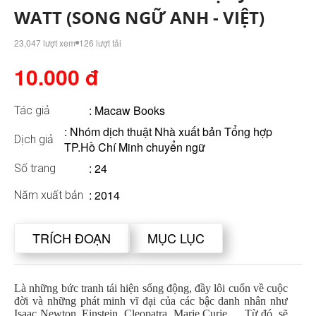
WATT (SONG NGỮ ANH - VIỆT)
23,047 lượt xem
126 lượt tải
10.000 đ
:
Macaw Books
Tác giả
: Nhóm dịch thuật Nhà xuất bản Tổng hợp
Dịch giả
TP.Hồ Chí Minh chuyển ngữ
: 24
Số trang
: 2014
Năm xuất bản
TRÍCH ĐOẠN
MỤC LỤC
Là những bức tranh tái hiện sống động, đầy lôi cuốn về cuộc
đời và những phát minh vĩ đại của các bậc danh nhân như
Isaac Newton, Einstein, Cleopatra, Marie Curie,… Từ đó, sẽ