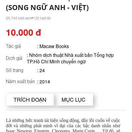
(SONG NGỮ ANH - VIỆT)
25,744 lượt xem
132 lượt tải
10.000 đ
:
Macaw Books
Tác giả
: Nhóm dịch thuật Nhà xuất bản Tổng hợp
Dịch giả
TP.Hồ Chí Minh chuyển ngữ
: 24
Số trang
: 2014
Năm xuất bản
TRÍCH ĐOẠN
MỤC LỤC
Là những bức tranh tái hiện sống động, đầy lôi cuốn về cuộc
đời và những phát minh vĩ đại của các bậc danh nhân như
Isaac Newton, Einstein, Cleopatra, Marie Curie,… Từ đó, sẽ