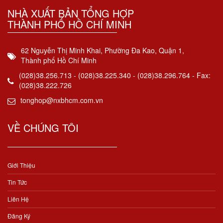
NHÀ XUẤT BẢN TỔNG HỢP
THÀNH PHỐ HỒ CHÍ MINH
62 Nguyễn Thị Minh Khai, Phường Đa Kao, Quận 1,
Thành phố Hồ Chí Minh
(028)38.256.713 - (028)38.225.340 - (028)38.296.764 - Fax:
(028)38.222.726
tonghop@nxbhcm.com.vn
VỀ CHÚNG TÔI
Giới Thiệu
Tin Tức
Liên Hệ
Đăng Ký