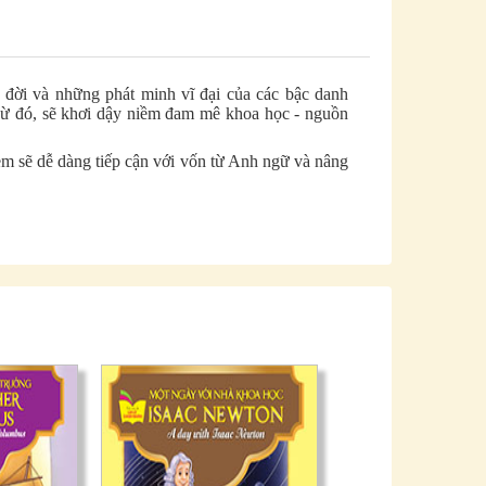
c đời và những phát minh vĩ đại của các bậc danh
Từ đó, sẽ khơi dậy niềm đam mê khoa học - nguồn
 em sẽ dễ dàng tiếp cận với vốn từ Anh ngữ và nâng