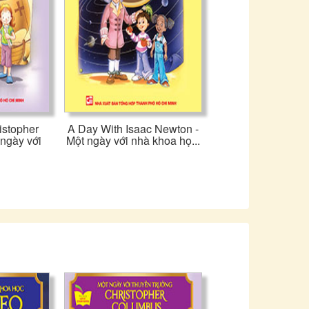
istopher
A Day With Isaac Newton -
ngày với
Một ngày với nhà khoa họ...