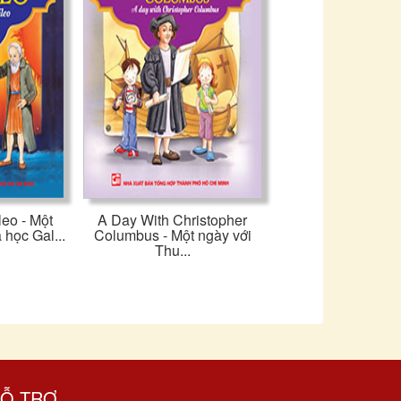
leo - Một
A Day With Christopher
 học Gal...
Columbus - Một ngày với
Thu...
Ỗ TRỢ