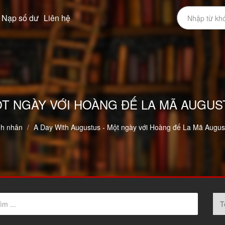
Nạp số dư
Liên hệ
ỘT NGÀY VỚI HOÀNG ĐẾ LA MÃ AUGUST
h nhân
A Day With Augustus - Một ngày với Hoàng đế La Mã August