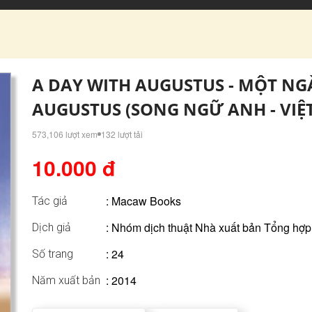
A DAY WITH AUGUSTUS - MỘT NG
AUGUSTUS (SONG NGỮ ANH - VIỆT
573,106 lượt xem
132 lượt tải
10.000 đ
:
Macaw Books
Tác giả
: Nhóm dịch thuật Nhà xuất bản Tổng hợ
Dịch giả
: 24
Số trang
: 2014
Năm xuất bản