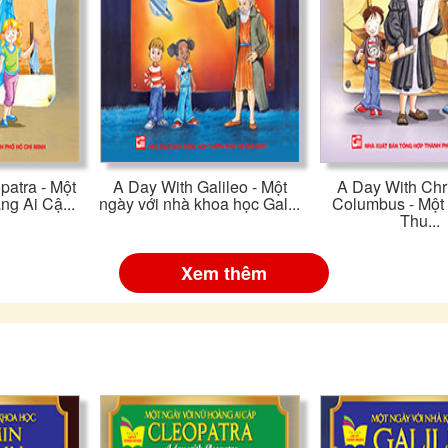
patra - Một
A Day With Galileo - Một
A Day With Chr
ng Ai Cậ...
ngày với nhà khoa học Gal...
Columbus - Một 
Thu...
Xem thêm