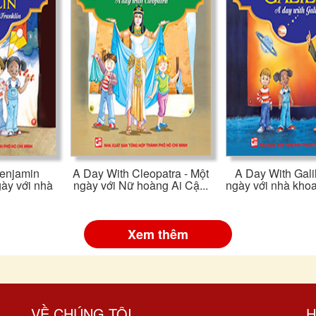
enjamin
A Day With Cleopatra - Một
A Day With Gali
gày với nhà
ngày với Nữ hoàng Ai Cậ...
ngày với nhà khoa
Xem thêm
VỀ CHÚNG TÔI
H