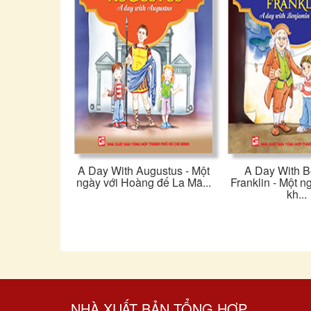
A Day With Augustus - Một
A Day With B
ngày với Hoàng đế La Mã...
Franklin - Một n
kh...
NHÀ XUẤT BẢN TỔNG HỢP