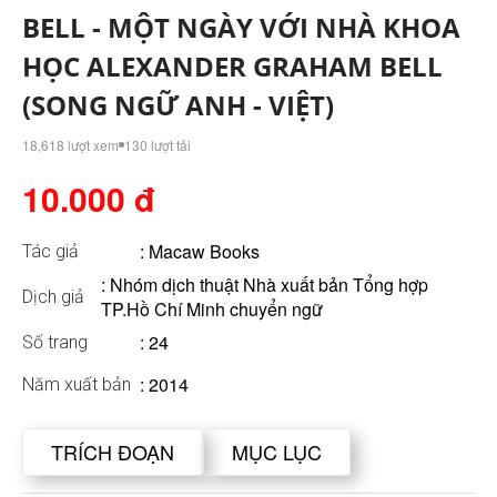
BELL - MỘT NGÀY VỚI NHÀ KHOA
HỌC ALEXANDER GRAHAM BELL
(SONG NGỮ ANH - VIỆT)
18,618 lượt xem
130 lượt tải
10.000 đ
:
Macaw Books
Tác giả
: Nhóm dịch thuật Nhà xuất bản Tổng hợp
Dịch giả
TP.Hồ Chí Minh chuyển ngữ
: 24
Số trang
: 2014
Năm xuất bản
TRÍCH ĐOẠN
MỤC LỤC