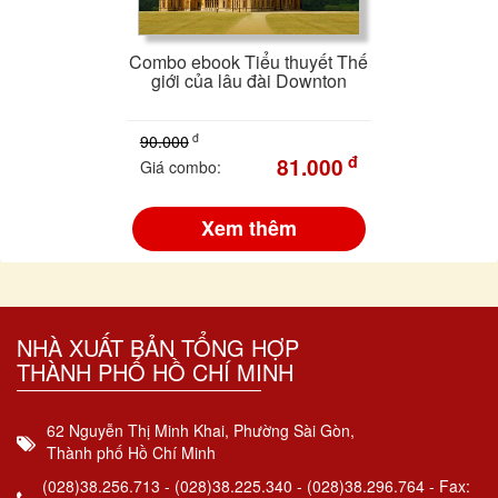
Combo ebook Tiểu thuyết Thế
giới của lâu đài Downton
đ
90.000
đ
81.000
Giá combo:
Xem thêm
NHÀ XUẤT BẢN TỔNG HỢP
THÀNH PHỐ HỒ CHÍ MINH
62 Nguyễn Thị Minh Khai, Phường Sài Gòn,
Thành phố Hồ Chí Minh
(028)38.256.713 - (028)38.225.340 - (028)38.296.764 - Fax: