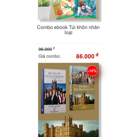
Combo ebook Túi khôn nhân
loại
đ
96.000
đ
86.000
Giá combo:
-10%