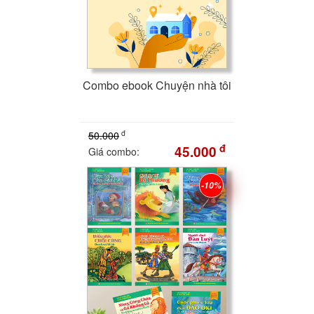
Combo ebook Chuyện nhà tôi
đ
50.000
đ
45.000
Giá combo:
-10%