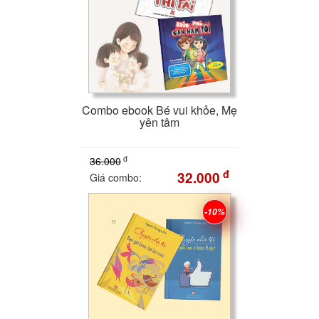
Combo ebook Bé vui khỏe, Mẹ
yên tâm
đ
36.000
đ
32.000
Giá combo:
-10%