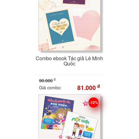
Combo ebook Tác giả Lê Minh
Quốc
đ
90.000
đ
81.000
Giá combo:
-10%