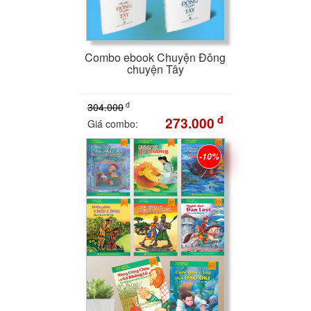
Combo ebook Chuyện Đông
chuyện Tây
đ
304.000
đ
273.000
Giá combo:
-10%