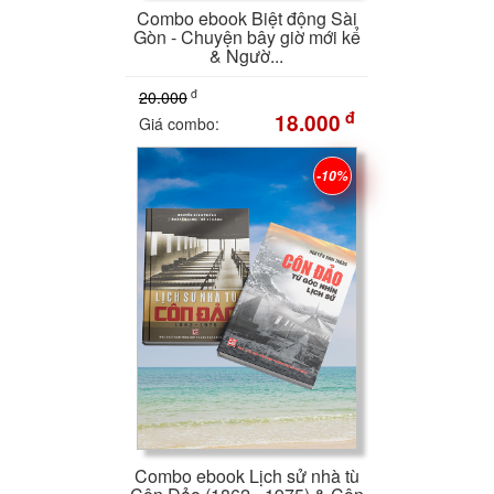
Combo ebook Biệt động Sài
Gòn - Chuyện bây giờ mới kể
& Ngườ...
đ
20.000
đ
18.000
Giá combo:
-10%
Combo ebook Lịch sử nhà tù