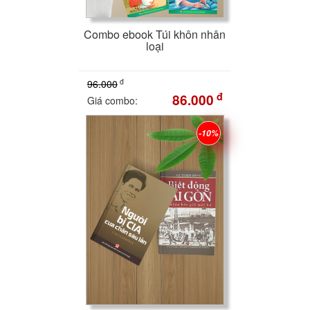
Combo ebook Túi khôn nhân
loại
đ
96.000
đ
86.000
Giá combo:
-10%