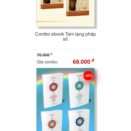
Combo ebook Tam tạng pháp
số
đ
76.000
đ
68.000
Giá combo:
-10%