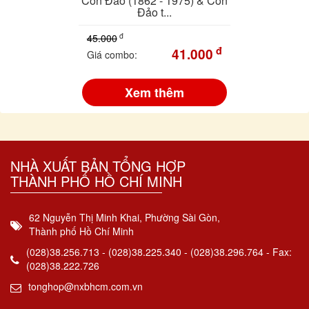
Côn Đảo (1862 - 1975) & Côn
Đảo t...
đ
45.000
đ
41.000
Giá combo:
Xem thêm
NHÀ XUẤT BẢN TỔNG HỢP
THÀNH PHỐ HỒ CHÍ MINH
62 Nguyễn Thị Minh Khai, Phường Sài Gòn,
Thành phố Hồ Chí Minh
(028)38.256.713 - (028)38.225.340 - (028)38.296.764 - Fax:
(028)38.222.726
tonghop@nxbhcm.com.vn