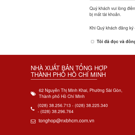
Quý khách vui lòng điền
bị mất tài khoản.
Khi Quý khách đăng ký 
Tôi đã đọc và đồn
NHÀ XUẤT BẢN TỔNG HỢP
THÀNH PHỐ HỒ CHÍ MINH
62 Nguyễn Thị Minh Khai, Phường Sài Gòn,
Thành phố Hồ Chí Minh
(028) 38.256.713 - (028) 38.225.340
- (028) 38.296.764
tonghop@nxbhcm.com.vn