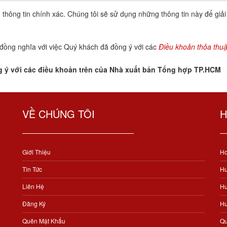
 thông tin chính xác. Chúng tôi sẽ sử dụng những thông tin này để giải
đồng nghĩa với việc Quý khách đã đồng ý với các
Điều khoản thỏa thuậ
g ý với các điều khoản trên của Nhà xuất bản Tổng hợp TP.HCM
VỀ CHÚNG TÔI
H
Giới Thiệu
Ho
Tin Tức
Hư
Liên Hệ
Hư
Đăng Ký
Hư
Quên Mật Khẩu
Qu