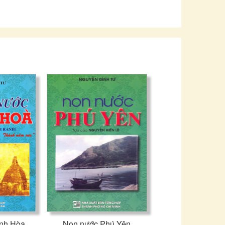
Nhà xuất bản Tổng hợp
Thành phố Hồ Chí Minh
nh Hòa
Non nước Phú Yên