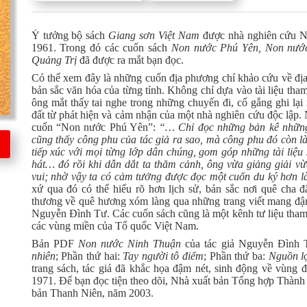
Ý tưởng bộ sách
Giang sơn Việt Nam
được nhà nghiên cứu N
1961. Trong đó các cuốn sách
Non nước Phú Yên, Non nướ
Quảng Trị
đã được ra mắt bạn đọc.
Có thể xem đây là những cuốn địa phương chí khảo cứu về địa l
bản sắc văn hóa của từng tỉnh. Không chỉ dựa vào tài liệu tham
ông mắt thấy tai nghe trong những chuyến đi, cố gắng ghi lại 
đất từ phát hiện và cảm nhận của một nhà nghiên cứu độc lập.
cuốn “Non nước Phú Yên”:
“… Chỉ đọc những bản kê những 
cũng thấy công phu của tác giả ra sao, mà công phu đó còn là
tiếp xúc với mọi từng lớp dân chúng, gom góp những tài liệu 
hát… đó rồi khi dẫn dắt ta thăm cảnh, ông vừa giảng giải v
vui; nhờ vậy ta có cảm tưởng được đọc một cuốn du ký hơn l
xứ qua đó có thể hiểu rõ hơn lịch sử, bản sắc nơi quê cha 
thương về quê hương xóm làng qua những trang viết mang đậ
Nguyễn Đình Tư. Các cuốn sách cũng là một kênh tư liệu tham
các vùng miền của Tổ quốc Việt Nam.
Bản PDF
Non nước Ninh Thuận
của tác giả Nguyễn Đình 
nhiên
; Phần thứ hai:
Tay người tô điểm
; Phần thứ ba:
Nguồn lợ
trang sách, tác giả đã khắc họa đậm nét, sinh động về vùng
1971. Để bạn đọc tiện theo dõi, Nhà xuất bản Tổng hợp Thàn
bản Thanh Niên, năm 2003.