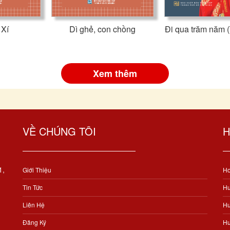
 Xí
Dì ghẻ, con chồng
Đi qua trăm năm (
Xem thêm
VỀ CHÚNG TÔI
H
1,
Giới Thiệu
Ho
Tin Tức
Hư
Liên Hệ
Hư
Đăng Ký
Hư