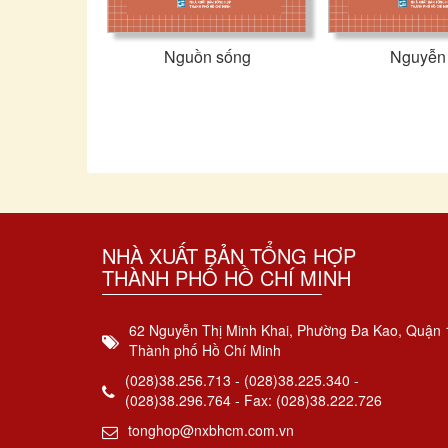
Nguồn sống
Nguyễn
NHÀ XUẤT BẢN TỔNG HỢP
THÀNH PHỐ HỒ CHÍ MINH
62 Nguyễn Thị Minh Khai, Phường Đa Kao, Quận 
Thành phố Hồ Chí Minh
(028)38.256.713 - (028)38.225.340 -
(028)38.296.764 - Fax: (028)38.222.726
tonghop@nxbhcm.com.vn