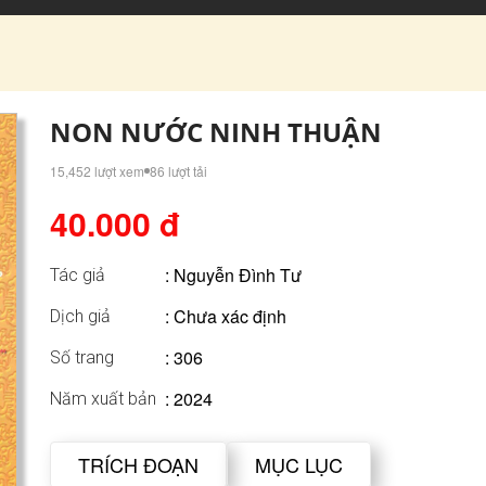
NON NƯỚC NINH THUẬN
15,452 lượt xem
86 lượt tải
40.000 đ
:
Nguyễn Đình Tư
Tác giả
: Chưa xác định
Dịch giả
: 306
Số trang
: 2024
Năm xuất bản
TRÍCH ĐOẠN
MỤC LỤC