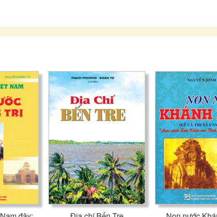
Xin trân trọng giới thiệu cùng bạn đọc.
 Nam đây:
Địa chí Bến Tre
Non nước Khá