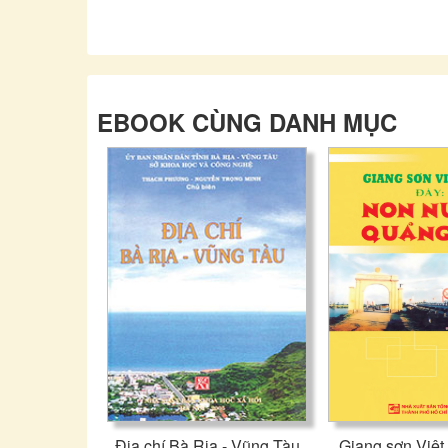
EBOOK CÙNG DANH MỤC
Địa chí Bà Rịa - Vũng Tàu
Giang sơn Việt