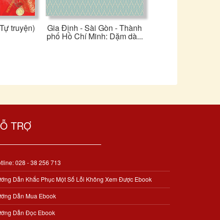
Tự truyện)
Gia Định - Sài Gòn - Thành
phố Hồ Chí Minh: Dặm dà...
Ỗ TRỢ
tline: 028 - 38 256 713
ớng Dẫn Khắc Phục Một Số Lỗi Không Xem Được Ebook
ớng Dẫn Mua Ebook
ớng Dẫn Đọc Ebook