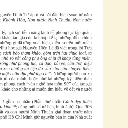
guyễn Đình Tư ấp ủ và bắt đầu biên soạn từ năm
c Khánh Hòa, Non nước Ninh Thuận, Non nước
ý, lịch sử, tiềm năng kinh tế, phong tục tập quán,
 khảo, tác giả còn kết hợp kể lại những điều chính
những gì đã từng xuất hiện, diễn ra trên mỗi miền
 Như học giả Nguyễn Hiến Lê đã viết trong lời Tựa
sách báo tham khảo, gồm trên hai chục loại, ta
 nhỏ so với công phu ông chịu đi khắp từng miền,
sống như phong tục, ca dao, bài vè, câu thơ, điệu
ừa xen những tài liệu đó vào cho câu chuyện thêm
à một cuốn địa phương chí”.
Những người con xa
đất tổ của mình, hoặc nhớ lại những kỷ niệm thân
m phong cách “văn nghệ hóa môn Sử” của tác giả
 khảo cho những ai muốn tìm hiểu về đất và người
Tư gồm ba phần (Phần thứ nhất:
Cảnh đẹp thiên
i kinh tế
; cùng một số tư liệu, hình ảnh). Qua 306
 đất và con người Ninh Thuận giai đoạn trước năm
h phố Hồ Chí Minh giữ nguyên bản in của Nhà xuất