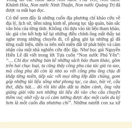
Khánh Hòa, Non nước Ninh Thuận, Non nước Quảng Trị
đã
được ra mắt bạn đọc.
Có thể xem đây là những cuốn địa phương chí khảo cứu về
địa lý, lịch sử, tiềm năng kinh tế, phong tục tập quán, bản sắc
văn hóa của từng tỉnh. Không chỉ dựa vào tài liệu tham khảo,
tác giả còn kết hợp kể lại những điều chính ông mắt thấy tai
nghe trong những chuyến đi, cố gắng ghi lại những gì đã
từng xuất hiện, diễn ra trên mỗi miền đất từ phát hiện và cảm
nhận của một nhà nghiên cứu độc lập. Như học giả Nguyễn
Hiến Lê đã viết trong lời Tựa cuốn “Non nước Phú Yên”:
“… Chỉ đọc những bản kê những sách báo tham khảo, gồm
trên hai chục loại, ta cũng thấy công phu của tác giả ra sao,
mà công phu đó còn là nhỏ so với công phu ông chịu đi
khắp từng miền, tiếp xúc với mọi từng lớp dân chúng, gom
góp những tài liệu sống như phong tục, ca dao, bài vè, câu
thơ, điệu hát… đó rồi khi dẫn dắt ta thăm cảnh, ông vừa
giảng giải vừa xen những tài liệu đó vào cho câu chuyện
thêm vui; nhờ vậy ta có cảm tưởng được đọc một cuốn du ký
hơn là một cuốn địa phương chí”.
Những người con xa xứ
qua đó có thể hiểu rõ hơn lịch sử, bản sắc nơi quê cha đất tổ
của mình, hoặc nhớ lại những kỷ niệm thân thương về quê
hương xóm làng qua những trang viết mang đậm phong cách
“văn nghệ hóa môn Sử” của tác giả Nguyễn Đình Tư. Các
cuốn sách cũng là một kênh tư liệu tham khảo cho những ai