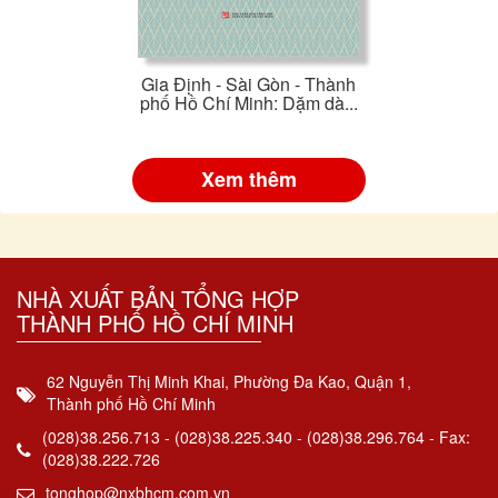
Gia Định - Sài Gòn - Thành
phố Hồ Chí Minh: Dặm dà...
Xem thêm
NHÀ XUẤT BẢN TỔNG HỢP
THÀNH PHỐ HỒ CHÍ MINH
62 Nguyễn Thị Minh Khai, Phường Đa Kao, Quận 1,
Thành phố Hồ Chí Minh
(028)38.256.713 - (028)38.225.340 - (028)38.296.764 - Fax:
(028)38.222.726
tonghop@nxbhcm.com.vn