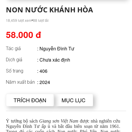
NON NƯỚC KHÁNH HÒA
18,459 lượt xem
88 lượt tải
58.000 đ
:
Nguyễn Đình Tư
Tác giả
: Chưa xác định
Dịch giả
: 406
Số trang
: 2024
Năm xuất bản
TRÍCH ĐOẠN
MỤC LỤC
Ý tưởng bộ sách
Giang sơn Việt Nam
được nhà nghiên cứu
Nguyễn Đình Tư ấp ủ và bắt đầu biên soạn từ năm 1961.
Trong đó các cuốn sách
Non nước Phú Yên, Non nước