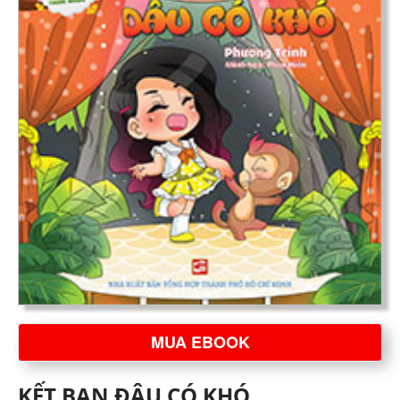
MUA EBOOK
KẾT BẠN ĐÂU CÓ KHÓ