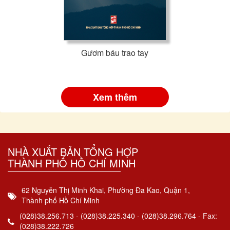
Gươm báu trao tay
Xem thêm
NHÀ XUẤT BẢN TỔNG HỢP
THÀNH PHỐ HỒ CHÍ MINH
62 Nguyễn Thị Minh Khai, Phường Đa Kao, Quận 1,
Thành phố Hồ Chí Minh
(028)38.256.713 - (028)38.225.340 - (028)38.296.764 - Fax:
(028)38.222.726