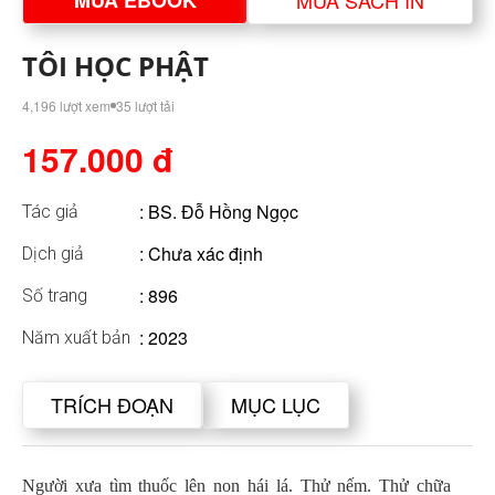
MUA EBOOK
MUA SÁCH IN
TÔI HỌC PHẬT
4,196 lượt xem
35 lượt tải
157.000 đ
:
BS. Đỗ Hồng Ngọc
Tác giả
: Chưa xác định
Dịch giả
: 896
Số trang
: 2023
Năm xuất bản
TRÍCH ĐOẠN
MỤC LỤC
Người xưa tìm thuốc lên non hái lá. Thử nếm. Thử chữa