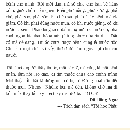
bệnh cho mình. Rồi mới dám mà sẻ chia cho bạn bè hàng
xóm, giữa chốn thân quen. Phải phơi nắng, phơi sương, phải
chẻ, phải sao, phải sắc. Ba chén sáu phân. Tùy bệnh mà gia
giảm. Có khi phải dùng nước mưa, có khi nước giếng, có khi
nước lá sen... Phải dùng siêu đất nung nửa đen nửa đỏ, phải
canh ngọn lửa than hồng nửa phừng phực nửa riu riu... Đâu
có mà dễ dàng! Thuốc chữa được bệnh cũng là thuốc độc.
Chỉ cần một chút sơ sẩy, thờ ơ đủ làm nguy hại cho con
người.
Tôi là một người thầy thuốc, một bác sĩ, mà cũng là một bệnh
nhân, lắm nỗi lao đao, đi tìm thuốc chữa cho chính mình.
Mới thấy tốt nhất là đừng nên có bệnh! Đừng phải cần đến
thuốc men. Nhưng “Không hẹn mà đến, không chờ mà đi,
bốn mùa thay lá thay hoa thay mãi đời ta...” (TCS).
Đỗ Hồng Ngọc
--- Trích dẫn sách “Tôi học Phật”
Tôi đến với Phật rất trễ. Lại đến một mình. Lúc trẻ đọc Tâm
Kinh, Tử Diệu Để..., Suzuki, Krishnamurti... nhưng đọc chỉ