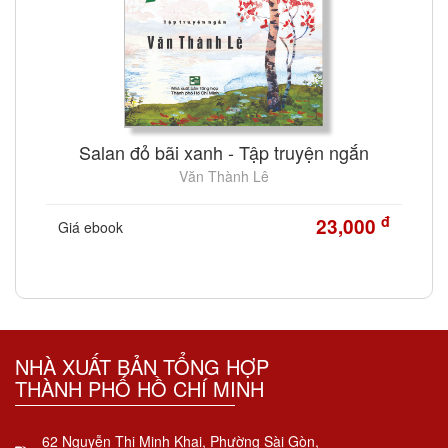
Salan đỏ bãi xanh - Tập truyện ngắn
Văn Thành Lê
đ
23,000
Giá ebook
NHÀ XUẤT BẢN TỔNG HỢP
THÀNH PHỐ HỒ CHÍ MINH
62 Nguyễn Thị Minh Khai, Phường Sài Gòn,