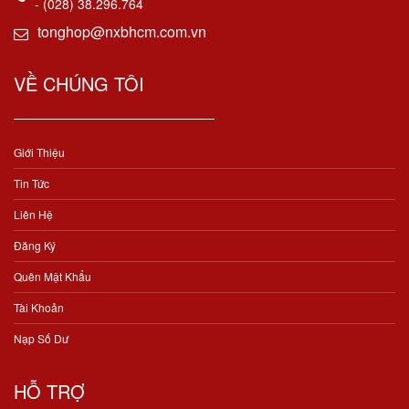
- (028) 38.296.764
tonghop@nxbhcm.com.vn
VỀ CHÚNG TÔI
Giới Thiệu
Tin Tức
Liên Hệ
Đăng Ký
Quên Mật Khẩu
Tài Khoản
Nạp Số Dư
HỖ TRỢ