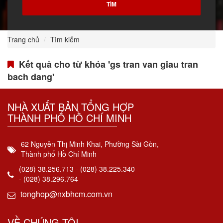
Trang chủ
Tìm kiếm
Kết quả cho từ khóa 'gs tran van giau tran
bach dang'
NHÀ XUẤT BẢN TỔNG HỢP
THÀNH PHỐ HỒ CHÍ MINH
62 Nguyễn Thị Minh Khai, Phường Sài Gòn,
Thành phố Hồ Chí Minh
(028) 38.256.713 - (028) 38.225.340
- (028) 38.296.764
tonghop@nxbhcm.com.vn
VỀ CHÚNG TÔI