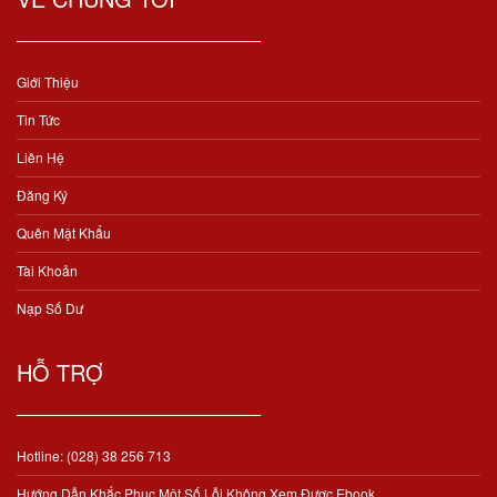
Giới Thiệu
Tin Tức
Liên Hệ
Đăng Ký
Quên Mật Khẩu
Tài Khoản
Nạp Số Dư
HỖ TRỢ
Hotline: (028) 38 256 713
Hướng Dẫn Khắc Phục Một Số Lỗi Không Xem Được Ebook