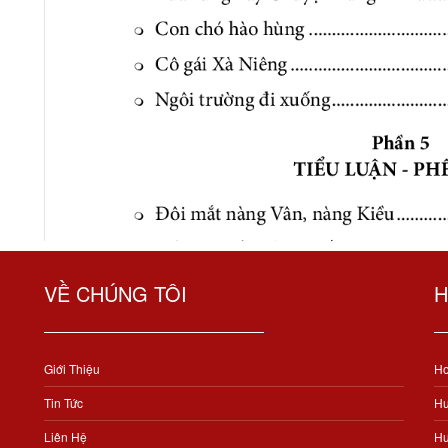
VỀ CHÚNG TÔI
H
Giới Thiệu
Ho
Tin Tức
Hư
Liên Hệ
Hư