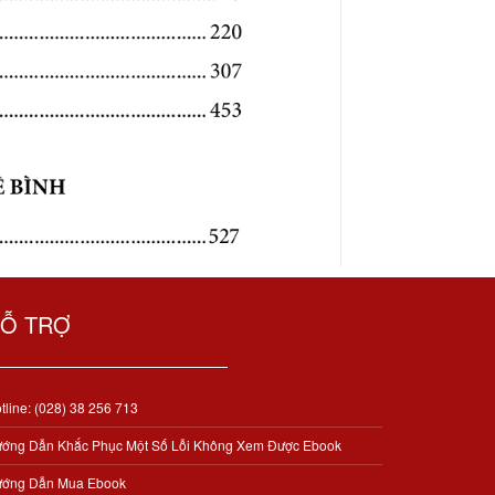
Ỗ TRỢ
tline: (028) 38 256 713
ớng Dẫn Khắc Phục Một Số Lỗi Không Xem Được Ebook
ớng Dẫn Mua Ebook