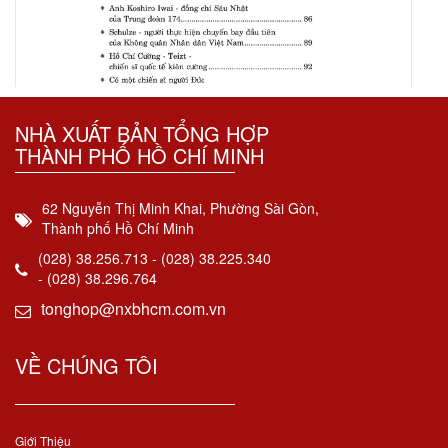
NHÀ XUẤT BẢN TỔNG HỢP
THÀNH PHỐ HỒ CHÍ MINH
62 Nguyễn Thị Minh Khai, Phường Sài Gòn,
Thành phố Hồ Chí Minh
(028) 38.256.713 - (028) 38.225.340
- (028) 38.296.764
tonghop@nxbhcm.com.vn
VỀ CHÚNG TÔI
Giới Thiệu