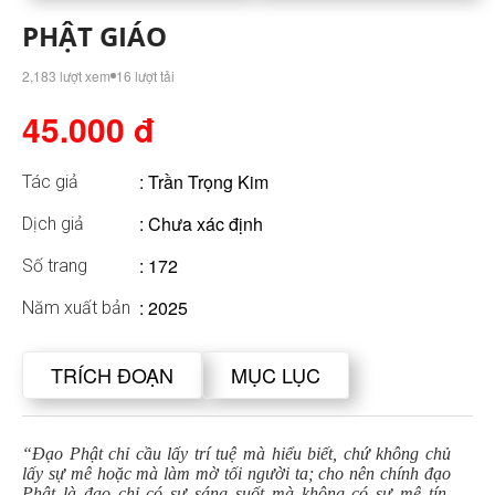
PHẬT GIÁO
2,183 lượt xem
16 lượt tải
45.000 đ
:
Trần Trọng Kim
Tác giả
: Chưa xác định
Dịch giả
: 172
Số trang
: 2025
Năm xuất bản
TRÍCH ĐOẠN
MỤC LỤC
“Đạo Phật chỉ cầu lấy trí tuệ mà hiểu biết, chứ không chủ
lấy sự mê hoặc mà làm mờ tối người ta; cho nên chính đạo
Phật là đạo chỉ có sự sáng suốt mà không có sự mê tín.