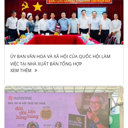
ỦY BAN VĂN HOÁ VÀ XÃ HỘI CỦA QUỐC HỘI LÀM
VIỆC TẠI NHÀ XUẤT BẢN TỔNG HỢP
XEM THÊM