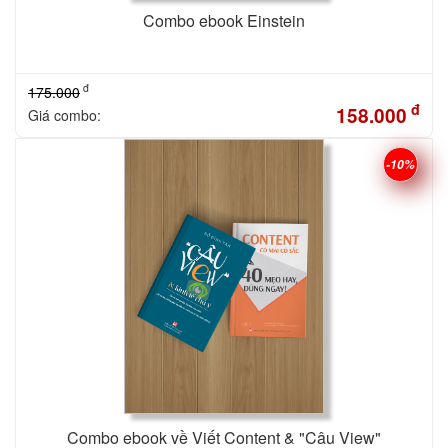
Combo ebook Einstein
đ
175.000
đ
158.000
Giá combo:
-10%
Combo ebook về Viết Content & "Câu View"