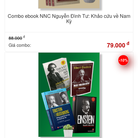
Combo ebook NNC Nguyễn Đình Tư: Khảo cứu về Nam
Kỳ
đ
88.000
đ
79.000
Giá combo:
-10%