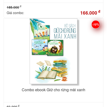
đ
185.000
đ
166.000
Giá combo:
-10%
Combo ebook Giữ cho rừng mãi xanh
đ
60.000