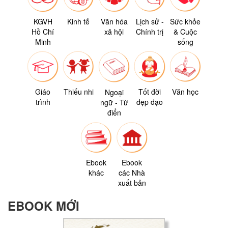
KGVH
Kinh tế
Văn hóa
Lịch sử -
Sức khỏe
Hồ Chí
xã hội
Chính trị
& Cuộc
Minh
sống
Giáo
Thiếu nhi
Tốt đời
Văn học
Ngoại
trình
đẹp đạo
ngữ - Từ
điển
Ebook
Ebook
khác
các Nhà
xuất bản
EBOOK MỚI