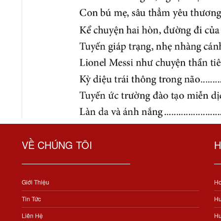
VỀ CHÚNG TÔI
H
Giới Thiệu
Ho
Tin Tức
Hư
Liên Hệ
Hư