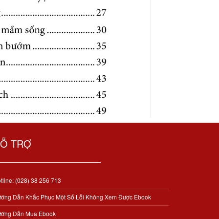
Ỗ TRỢ
tline: (028) 38 256 713
ớng Dẫn Khắc Phục Một Số Lỗi Không Xem Được Ebook
ớng Dẫn Mua Ebook