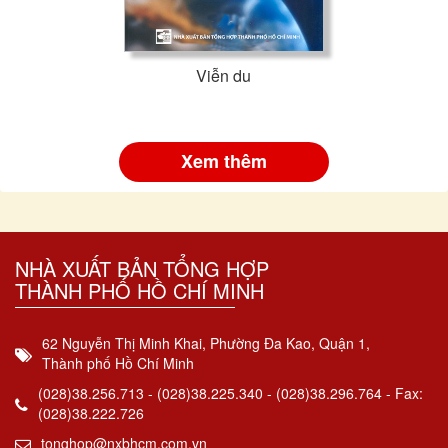
Viễn du
Xem thêm
NHÀ XUẤT BẢN TỔNG HỢP
THÀNH PHỐ HỒ CHÍ MINH
62 Nguyễn Thị Minh Khai, Phường Đa Kao, Quận 1,
Thành phố Hồ Chí Minh
(028)38.256.713 - (028)38.225.340 - (028)38.296.764 - Fax:
(028)38.222.726
tonghop@nxbhcm.com.vn