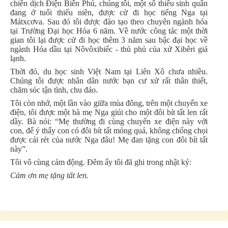
chiến dịch Điện Biên Phủ, chúng tôi, một số thiếu sinh quân
đang ở tuổi thiếu niên, được cử đi học tiếng Nga tại
Mátxcơva. Sau đó tôi được đào tạo theo chuyên ngành hóa
tại Trường Đại học Hóa 6 năm. Về nước công tác một thời
gian tôi lại được cử đi học thêm 3 năm sau bậc đại học về
ngành Hóa dầu tại Nôvôxibiếc - thủ phủ của xứ Xibêri giá
lạnh.
Thời đó, du học sinh Việt Nam tại Liên Xô chưa nhiều.
Chúng tôi được nhân dân nước bạn cư xử rất thân thiết,
chăm sóc tận tình, chu đáo.
Tôi còn nhớ, một lần vào giữa mùa đông, trên một chuyến xe
điện, tôi được một bà mẹ Nga giúi cho một đôi bít tất len rất
dầy. Bà nói: “Mẹ thường đi cùng chuyến xe điện này với
con, để ý thấy con có đôi bít tất mỏng quá, không chống chọi
được cái rét của nước Nga đâu! Mẹ đan tặng con đôi bít tất
này”.
Tôi vô cùng cảm động. Đêm ấy tôi đã ghi trong nhật ký:
Cảm ơn mẹ tặng tất len.
Chắc nhiều đêm mẹ bên đèn thức đan?
Con xa người mẹ Việt Nam,
Sang đây lại có vô vàn mẹ Nga,