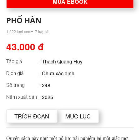
MUA EBOOK
PHỐ HÀN
1,222 lượt xem
17 lượt tải
43.000 đ
:
Thạch Quang Huy
Tác giả
: Chưa xác định
Dịch giả
: 248
Số trang
: 2025
Năm xuất bản
TRÍCH ĐOẠN
MỤC LỤC
Quyển sách này như một nỗ lực trải nghiệm lại một giấc mơ