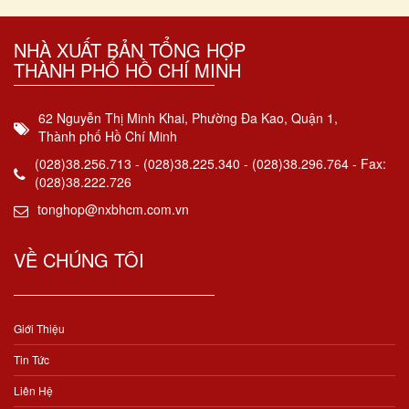
NHÀ XUẤT BẢN TỔNG HỢP
THÀNH PHỐ HỒ CHÍ MINH
62 Nguyễn Thị Minh Khai, Phường Đa Kao, Quận 1,
Thành phố Hồ Chí Minh
(028)38.256.713 - (028)38.225.340 - (028)38.296.764 - Fax:
(028)38.222.726
tonghop@nxbhcm.com.vn
VỀ CHÚNG TÔI
Giới Thiệu
Tin Tức
Liên Hệ