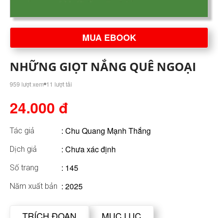
MUA EBOOK
NHỮNG GIỌT NẮNG QUÊ NGOẠI
959 lượt xem
11 lượt tải
24.000 đ
:
Chu Quang Mạnh Thắng
Tác giả
: Chưa xác định
Dịch giả
: 145
Số trang
: 2025
Năm xuất bản
TRÍCH ĐOẠN
MỤC LỤC