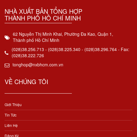
NHÀ XUẤT BẢN TỔNG HỢP
THÀNH PHỐ HỒ CHÍ MINH
62 Nguyễn Thị Minh Khai, Phường Đa Kao, Quận 1,
Thành phố Hồ Chí Minh
(028)38.256.713 - (028)38.225.340 - (028)38.296.764 - Fax:
(028)38.222.726
tonghop@nxbhcm.com.vn
VỀ CHÚNG TÔI
Giới Thiệu
Tin Tức
Liên Hệ
Đăng Ký