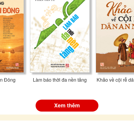
ễn Đông
Làm báo thời đa nền tảng
Khảo về cội rễ d
Xem thêm