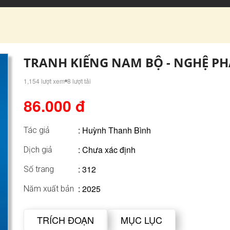
TRANH KIẾNG NAM BỘ - NGHỆ P
1,154 lượt xem
8 lượt tải
86.000 đ
:
Huỳnh Thanh Bình
Tác giả
: Chưa xác định
Dịch giả
: 312
Số trang
: 2025
Năm xuất bản
TRÍCH ĐOẠN
MỤC LỤC