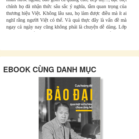
chính họ đã nhận thức sâu sắc ý nghĩa, tầm quan trọng của
thương hiệu Việt. Không lâu sau, họ làm được điều mà ít ai
nghĩ rằng người Việt có thể. Và quả thực đây là vấn đề mà
ngay cả ngày nay cũng không phải là chuyện dễ dàng. Lớp
doanh nhân đầu tiên trong lịch sử như: Lương Khắc Ninh,
Bạch Thái Bưởi, Lương Văn Can, Nguyễn Trọng Lội,
Trương Văn Bền, Nguyễn Háo Vĩnh, Nguyễn Sơn Hà,… đã
rất kiên cường trong cuộc tranh thương. Họ đã vượt qua
chính mình để khẳng định, để tạo dựng nền tảng triết lý, đạo
EBOOK CÙNG DANH MỤC
đức kinh doanh của người Việt. Họ đã làm nên hình ảnh mới
của một đất nước không chịu sống quỳ!