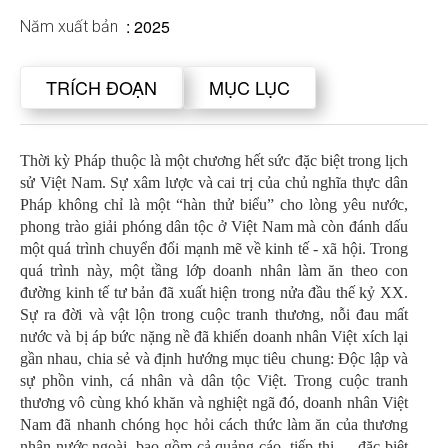
: 2025
Năm xuất bản
TRÍCH ĐOẠN
MỤC LỤC
Thời kỳ Pháp thuộc là một chương hết sức đặc biệt trong lịch
sử Việt Nam. Sự xâm lược và cai trị của chủ nghĩa thực dân
Pháp không chỉ là một “hàn thử biểu” cho lòng yêu nước,
phong trào giải phóng dân tộc ở Việt Nam mà còn đánh dấu
một quá trình chuyển đổi mạnh mẽ về kinh tế - xã hội. Trong
quá trình này, một tầng lớp doanh nhân làm ăn theo con
đường kinh tế tư bản đã xuất hiện trong nửa đầu thế kỷ XX.
Sự ra đời và vật lộn trong cuộc tranh thương, nỗi đau mất
nước và bị áp bức nặng nề đã khiến doanh nhân Việt xích lại
gần nhau, chia sẻ và định hướng mục tiêu chung: Độc lập và
sự phồn vinh, cá nhân và dân tộc Việt. Trong cuộc tranh
thương vô cùng khó khăn và nghiệt ngã đó, doanh nhân Việt
Nam đã nhanh chóng học hỏi cách thức làm ăn của thương
nhân nước ngoài, bao gồm cả quảng cáo, tiếp thị…, đặc biệt