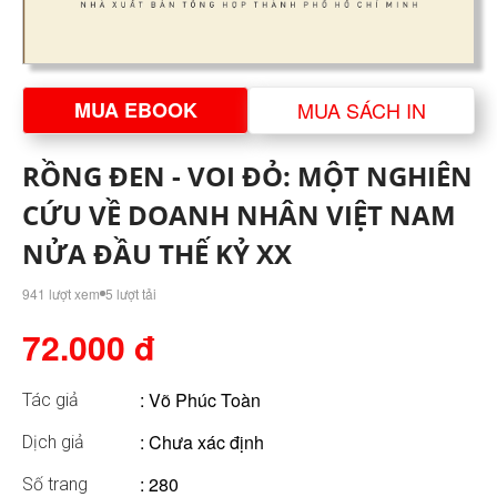
MUA EBOOK
MUA SÁCH IN
RỒNG ĐEN - VOI ĐỎ: MỘT NGHIÊN
CỨU VỀ DOANH NHÂN VIỆT NAM
NỬA ĐẦU THẾ KỶ XX
941 lượt xem
5 lượt tải
72.000 đ
:
Võ Phúc Toàn
Tác giả
: Chưa xác định
Dịch giả
: 280
Số trang