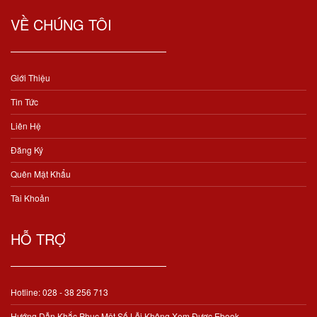
VỀ CHÚNG TÔI
Giới Thiệu
Tin Tức
Liên Hệ
Đăng Ký
Quên Mật Khẩu
Tài Khoản
HỖ TRỢ
Hotline: 028 - 38 256 713
Hướng Dẫn Khắc Phục Một Số Lỗi Không Xem Được Ebook