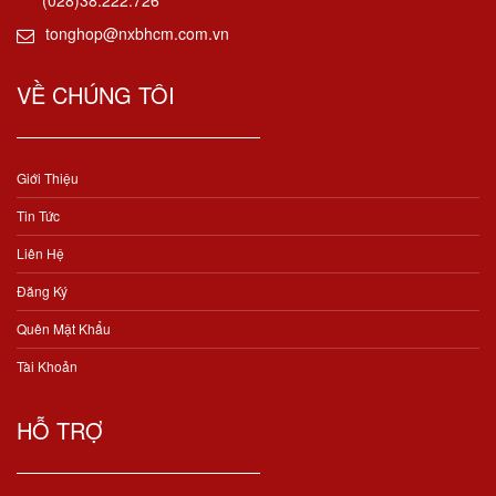
(028)38.222.726
tonghop@nxbhcm.com.vn
VỀ CHÚNG TÔI
Giới Thiệu
Tin Tức
Liên Hệ
Đăng Ký
Quên Mật Khẩu
Tài Khoản
HỖ TRỢ