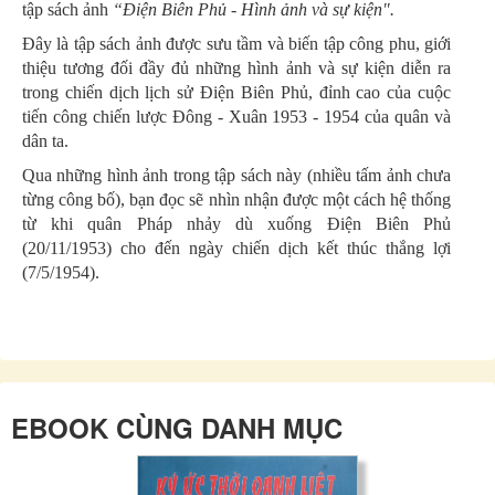
tập sách ảnh
“Điện Biên Phủ - Hình ảnh và sự kiện".
Đây là tập sách ảnh được sưu tầm và biến tập công phu, giới
thiệu tương đối đầy đủ những hình ảnh và sự kiện diễn ra
trong chiến dịch lịch sử Điện Biên Phủ, đỉnh cao của cuộc
tiến công chiến lược Đông - Xuân 1953 - 1954 của quân và
dân ta.
Qua những hình ảnh trong tập sách này (nhiều tấm ảnh chưa
từng công bố), bạn đọc sẽ nhìn nhận được một cách hệ thống
từ khi quân Pháp nhảy dù xuống Điện Biên Phủ
(20/11/1953) cho đến ngày chiến dịch kết thúc thắng lợi
(7/5/1954).
Tác phẩm hân hạnh được Đại tướng Võ Nguyên Giáp,
nguyên Tổng tư lệnh Quân đội Nhân dân Việt Nam, Bí thư
Đảng ủy kiêm Tư lệnh Mặt trận Điện Biên Phủ, Chủ tịch
danh dự Hội Cựu chiến binh Việt Nam ghi bút.
Xin trân trọng giới thiệu cùng bạn đọc.
EBOOK CÙNG DANH MỤC
BÁO CỰU CHIẾN BINH VIỆT NAM
NHÀ XUẤT BẢN TỔNG HỢP THÀNH PHỐ HỒ CHÍ MINH