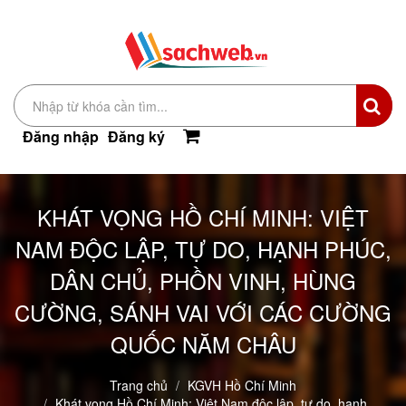
Đăng nhập
Đăng ký
KHÁT VỌNG HỒ CHÍ MINH: VIỆT
NAM ĐỘC LẬP, TỰ DO, HẠNH PHÚC,
DÂN CHỦ, PHỒN VINH, HÙNG
CƯỜNG, SÁNH VAI VỚI CÁC CƯỜNG
QUỐC NĂM CHÂU
Trang chủ
KGVH Hồ Chí Minh
Khát vọng Hồ Chí Minh: Việt Nam độc lập, tự do, hạnh