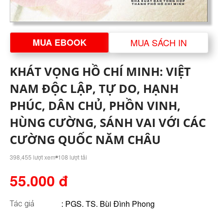
MUA EBOOK
MUA SÁCH IN
KHÁT VỌNG HỒ CHÍ MINH: VIỆT
NAM ĐỘC LẬP, TỰ DO, HẠNH
PHÚC, DÂN CHỦ, PHỒN VINH,
HÙNG CƯỜNG, SÁNH VAI VỚI CÁC
CƯỜNG QUỐC NĂM CHÂU
398,455 lượt xem
108 lượt tải
55.000 đ
:
PGS. TS. Bùi Đình Phong
Tác giả