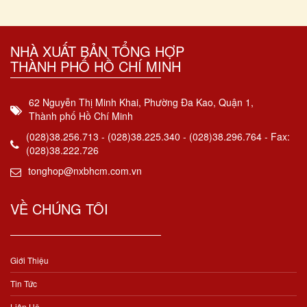
NHÀ XUẤT BẢN TỔNG HỢP
THÀNH PHỐ HỒ CHÍ MINH
62 Nguyễn Thị Minh Khai, Phường Đa Kao, Quận 1,
Thành phố Hồ Chí Minh
(028)38.256.713 - (028)38.225.340 - (028)38.296.764 - Fax:
(028)38.222.726
tonghop@nxbhcm.com.vn
VỀ CHÚNG TÔI
Giới Thiệu
Tin Tức
Liên Hệ