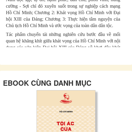
cường - Sợi chỉ đỏ xuyên suốt trong sự nghiệp cách mạng
Hồ Chí Minh; Chương 2: Khát vọng Hồ Chí Minh với Đại
hội XIII của Đảng; Chương 3: Thực hiện tâm nguyện của
Chủ tịch Hồ Chí Minh và ước vọng của toàn dân dân tộc.
Tác phẩm chuyển tải những nghiên cứu bước đầu về mối
quan hệ khăng khít giữa khát vọng của Hồ Chí Minh với nội
dung các văn kiện Đại hội XIII của Đảng về khơi dậy khát
vọng phát triển đất nước hùng cường, phồn vinh, hạnh phúc,
bước tới đài vinh quang, sánh vai với các cường quốc năm
châu. Khát vọng - Kỳ vọng - Quyết tâm - Đồng tâm - Tín
tâm - Sáng tạo - Đổi mới là những điểm nhấn trong di sản Hồ
Chí Minh và Đại hội XIII của Đảng.
EBOOK CÙNG DANH MỤC
Theo tác giả Bùi Đình Phong, Đại hội XIII của Đảng vừa kết
thúc thành công tốt đẹp. Những điểm mới, điểm nhấn của
Đại hội là khơi dậy khát vọng phát triển đất nước, bảo đảm
trên hết và trước hết là lợi ích quốc gia - dân tộc. Đại hội
khẳng định với hướng đi đúng đắn, khát vọng phát triển
mãnh liệt và quyết tâm chính trị cao, đất nước ta nhất định sẽ
lập nên kỳ tích mới trong sự nghiệp xây dựng và bảo vệ Tổ