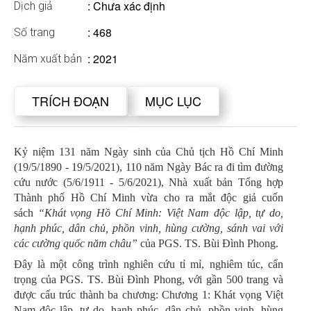
: Chưa xác định
Dịch giả
: 468
Số trang
: 2021
Năm xuất bản
TRÍCH ĐOẠN
MỤC LỤC
Kỷ niệm 131 năm Ngày sinh của Chủ tịch Hồ Chí Minh
(19/5/1890 - 19/5/2021), 110 năm Ngày Bác ra đi tìm đường
cứu nước (5/6/1911 - 5/6/2021), Nhà xuất bản Tổng hợp
Thành phố Hồ Chí Minh vừa cho ra mắt độc giả cuốn
sách
“Khát vọng Hồ Chí Minh: Việt Nam độc lập, tự do,
hạnh phúc, dân chủ, phồn vinh, hùng cường, sánh vai với
các cường quốc năm châu”
của PGS. TS. Bùi Đình Phong.
Đây là một công trình nghiên cứu tỉ mỉ, nghiêm túc, cẩn
trọng của PGS. TS. Bùi Đình Phong, với gần 500 trang và
được cấu trúc thành ba chương: Chương 1: Khát vọng Việt
Nam độc lập, tự do, hạnh phúc, dân chủ, phồn vinh, hùng