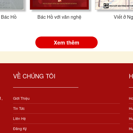
i Bác Hồ
Bác Hồ với văn nghệ
Viết ở N
Xem thêm
VỀ CHÚNG TÔI
H
1,
Giới Thiệu
Ho
Tin Tức
Hư
Liên Hệ
Hư
Đăng Ký
Hư