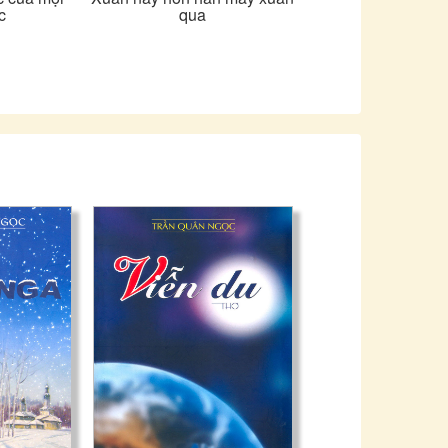
c
qua