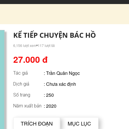
KỂ TIẾP CHUYỆN BÁC HỒ
6,156 lượt xem
117 lượt tải
27.000 đ
:
Trần Quân Ngọc
Tác giả
: Chưa xác định
Dịch giả
: 250
Số trang
: 2020
Năm xuất bản
TRÍCH ĐOẠN
MỤC LỤC